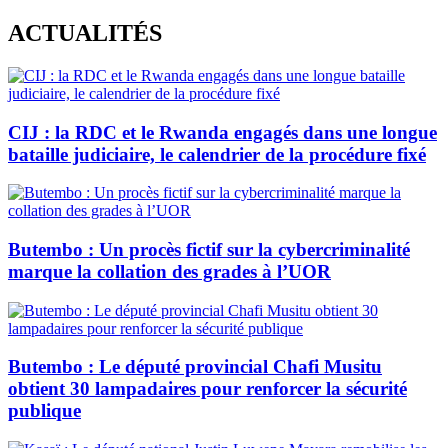
Skip
ACTUALITÉS
to
content
CIJ : la RDC et le Rwanda engagés dans une longue
bataille judiciaire, le calendrier de la procédure fixé
Butembo : Un procès fictif sur la cybercriminalité
marque la collation des grades à l’UOR
Butembo : Le député provincial Chafi Musitu
obtient 30 lampadaires pour renforcer la sécurité
publique