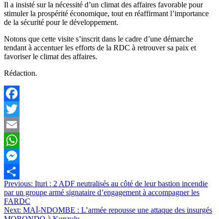
Il a insisté sur la nécessité d’un climat des affaires favorable pour
stimuler la prospérité économique, tout en réaffirmant l’importance
de la sécurité pour le développement.
Notons que cette visite s’inscrit dans le cadre d’une démarche
tendant à accentuer les efforts de la RDC à retrouver sa paix et
favoriser le climat des affaires.
Rédaction.
Facebook
Twitter
Email
WhatsApp
Messenger
Navigation
Previous:
Ituri : 2 ADF neutralisés au côté de leur bastion incendie
Partager
par un groupe armé signataire d’engagement à accompagner les
de
FARDC
l’article
Next:
MAÏ-NDOMBE : L’armée repousse une attaque des insurgés
MOBONDO à Kunzulu