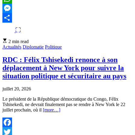
WhatsApp
Messenger
Partager
Estimated
2 min read
read
Actualités
Diplomatie
Politique
time
RDC : Félix Tshisekedi renonce à son
déplacement à New York pour suivre la
situation politique et sécuritaire au pays
juillet 20, 2026
Le président de la République démocratique du Congo, Félix
Tshisekedi, ne devrait finalement pas se rendre à New York le 22
juillet prochain, où il
[more…]
Facebook