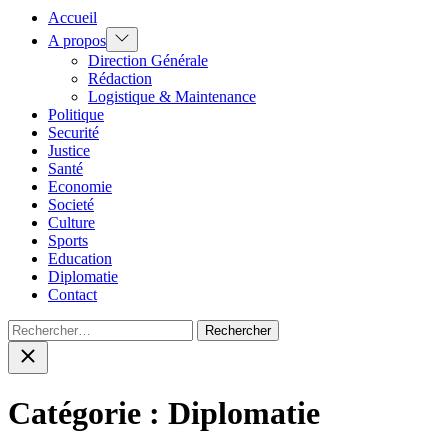
Accueil
Show
A propos
sub
Direction Générale
menu
Rédaction
Logistique & Maintenance
Politique
Securité
Justice
Santé
Economie
Societé
Culture
Sports
Education
Diplomatie
Contact
Rechercher :
Close
search
Catégorie :
Diplomatie