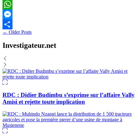
Email
WhatsApp
Messenger
Navigation
←
Older Posts
Partager
des
Investigateur.net
articles
RDC : Didier Budimbu s’exprime sur l’affaire Vally
Amisi et rejette toute implication