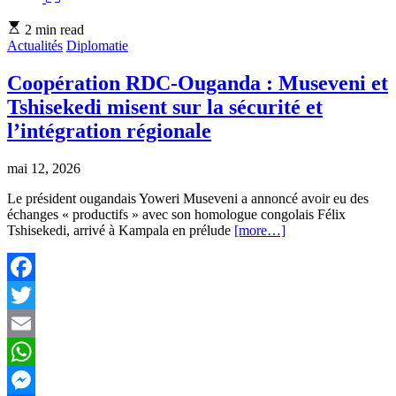
Estimated
2 min read
read
Actualités
Diplomatie
time
Coopération RDC-Ouganda : Museveni et
Tshisekedi misent sur la sécurité et
l’intégration régionale
mai 12, 2026
Le président ougandais Yoweri Museveni a annoncé avoir eu des
échanges « productifs » avec son homologue congolais Félix
Tshisekedi, arrivé à Kampala en prélude
[more…]
Facebook
Twitter
Email
WhatsApp