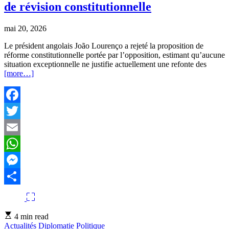
de révision constitutionnelle
mai 20, 2026
Le président angolais João Lourenço a rejeté la proposition de
réforme constitutionnelle portée par l’opposition, estimant qu’aucune
situation exceptionnelle ne justifie actuellement une refonte des
[more…]
Facebook
Twitter
Email
WhatsApp
Messenger
Partager
Estimated
4 min read
read
Actualités
Diplomatie
Politique