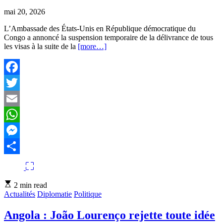
mai 20, 2026
L’Ambassade des États-Unis en République démocratique du
Congo a annoncé la suspension temporaire de la délivrance de tous
les visas à la suite de la
[more…]
Facebook
Twitter
Email
WhatsApp
Messenger
Partager
Estimated
2 min read
read
Actualités
Diplomatie
Politique
time
Angola : João Lourenço rejette toute idée