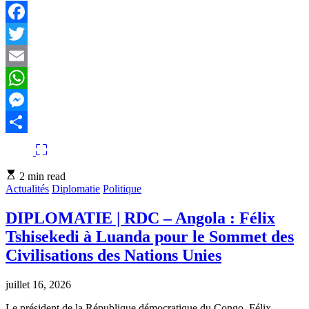
Facebook
Twitter
Email
WhatsApp
Messenger
Partager
Estimated
2 min read
read
Actualités
Diplomatie
Politique
time
DIPLOMATIE | RDC – Angola : Félix
Tshisekedi à Luanda pour le Sommet des
Civilisations des Nations Unies
juillet 16, 2026
Le président de la République démocratique du Congo, Félix