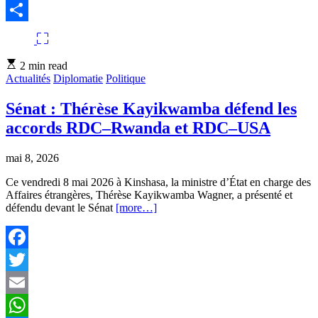
Messenger
Partager
Estimated
2 min read
read
Actualités
Diplomatie
Politique
time
Sénat : Thérèse Kayikwamba défend les
accords RDC–Rwanda et RDC–USA
mai 8, 2026
Ce vendredi 8 mai 2026 à Kinshasa, la ministre d’État en charge des
Affaires étrangères, Thérèse Kayikwamba Wagner, a présenté et
défendu devant le Sénat
[more…]
Facebook
Twitter
Email