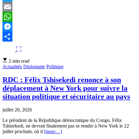
Twitter
Email
WhatsApp
Messenger
Partager
Estimated
2 min read
read
Actualités
Diplomatie
Politique
time
RDC : Félix Tshisekedi renonce à son
déplacement à New York pour suivre la
situation politique et sécuritaire au pays
juillet 20, 2026
Le président de la République démocratique du Congo, Félix
Tshisekedi, ne devrait finalement pas se rendre à New York le 22
juillet prochain, où il
[more…]