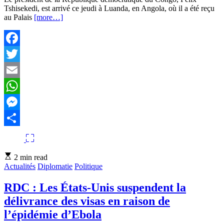
Tshisekedi, est arrivé ce jeudi à Luanda, en Angola, où il a été reçu
au Palais
[more…]
Facebook
Twitter
Email
WhatsApp
Messenger
Partager
Estimated
2 min read
read
Actualités
Diplomatie
Politique
time
RDC : Les États-Unis suspendent la
délivrance des visas en raison de
l’épidémie d’Ebola