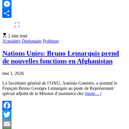
WhatsApp
Messenger
Partager
Estimated
2 min read
read
Actualités
Diplomatie
Politique
time
Nations Unies: Bruno Lemarquis prend
de nouvelles fonctions en Afghanistan
mai 1, 2026
Le Secrétaire général de l’ONU, António Guterres, a nommé le
Français Bruno Georges Lemarquis au poste de Représentant
spécial adjoint de la Mission d’assistance des
[more…]
Facebook
Twitter