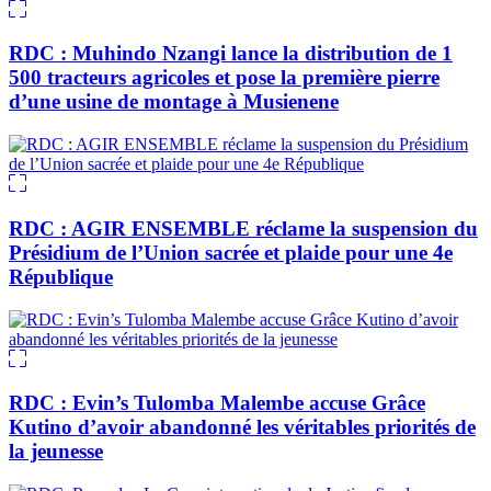
RDC : Muhindo Nzangi lance la distribution de 1
500 tracteurs agricoles et pose la première pierre
d’une usine de montage à Musienene
RDC : AGIR ENSEMBLE réclame la suspension du
Présidium de l’Union sacrée et plaide pour une 4e
République
RDC : Evin’s Tulomba Malembe accuse Grâce
Kutino d’avoir abandonné les véritables priorités de
la jeunesse