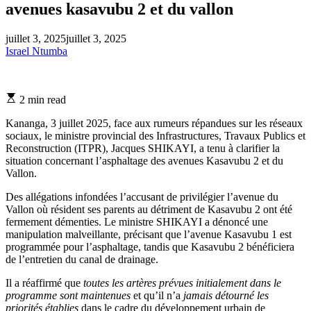
avenues kasavubu 2 et du vallon
juillet 3, 2025
juillet 3, 2025
Israel Ntumba
Estimated
2 min read
read
time
Kananga, 3 juillet 2025, face aux rumeurs répandues sur les réseaux
sociaux, le ministre provincial des Infrastructures, Travaux Publics et
Reconstruction (ITPR), Jacques SHIKAYI, a tenu à clarifier la
situation concernant l’asphaltage des avenues Kasavubu 2 et du
Vallon.
Des allégations infondées l’accusant de privilégier l’avenue du
Vallon où résident ses parents au détriment de Kasavubu 2 ont été
fermement démenties. Le ministre SHIKAYI a dénoncé une
manipulation malveillante, précisant que l’avenue Kasavubu 1 est
programmée pour l’asphaltage, tandis que Kasavubu 2 bénéficiera
de l’entretien du canal de drainage.
Il a réaffirmé que
toutes les artères prévues initialement dans le
programme sont maintenues
et qu’il n’a
jamais détourné les
priorités établies
dans le cadre du développement urbain de