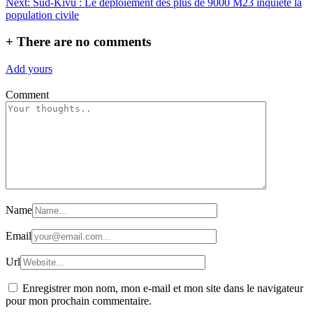
Next:
Sud-Kivu : Le déploiement des plus de 9000 M23 inquiète la
l’article
population civile
+
There are no comments
Add yours
Comment
Name
Email
Url
Enregistrer mon nom, mon e-mail et mon site dans le navigateur
pour mon prochain commentaire.