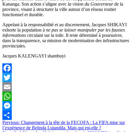
Kananga. Son action s’aligne avec
la vision du Gouverneur
de la
province, visant à structurer la ville autour d’un réseau routier
fonctionnel et durable.
Appelant à la responsabilité et au discernement, Jacques SHIKAYI
exhorte la population à
ne pas se laisser manipuler par les fausses
informations
circulant sur la toile. Il reste déterminé à poursuivre,
dans la transparence, sa mission de modernisation des infrastructures
provinciales.
Jacques KALENGAYI shambuyi
Facebook
Twitter
Email
WhatsApp
Messenger
Navigation
Previous:
Changement à la tête de la FECOFA : La FIFA mise sur
Partager
l’expérience de Belinda Lutandila. Mais qui est-elle ?
de