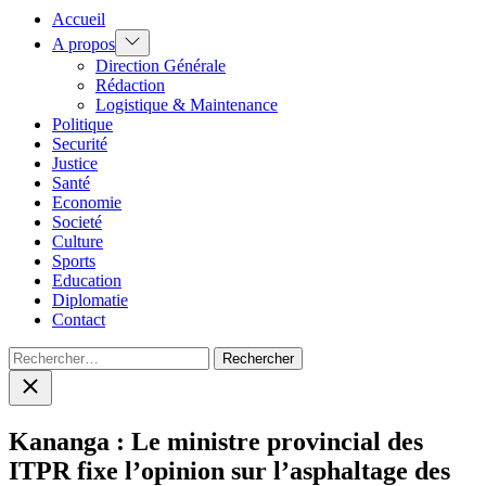
Accueil
Show
A propos
sub
Direction Générale
menu
Rédaction
Logistique & Maintenance
Politique
Securité
Justice
Santé
Economie
Societé
Culture
Sports
Education
Diplomatie
Contact
Rechercher :
Close
search
Kananga : Le ministre provincial des
ITPR fixe l’opinion sur l’asphaltage des