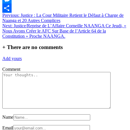
Messenger
Navigation
Previous:
Justice : La Cour Militaire Retient le Défaut à Charge de
Partager
Naanga et 20 Autres Complices
de
Next:
Justice/Reprise de L’Affaire Corneille NAANGA Ce Jeudi, «
l’article
Nous Avons Créer le AFC Sur Base de l’Article 64 de la
Constitution » Proche NAANGA.
+
There are no comments
Add yours
Comment
Name
Email