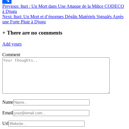
Navigation
Previous:
Ituri : Un Mort dans Une Attaque de la Milice CODECO
Partager
à Djugu
de
Next:
Ituri: Un Mort et d’énormes Dégâts Matériels Signalés Après
l’article
une Forte Pluie à Djugu
+
There are no comments
Add yours
Comment
Name
Email
Url