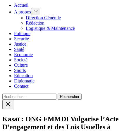
Accueil
Show
A propos
sub
Direction Générale
menu
Rédaction
Logistique & Maintenance
Politique
Securité
Justice
Santé
Economie
Societé
Culture
Sports
Education
Diplomatie
Contact
Rechercher :
Close
search
Kasaï : ONG FMMDI Vulgarise l’Acte
D’engagement et des Lois Usuelles à