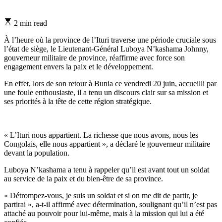
Estimated
2 min read
read
time
À l’heure où la province de l’Ituri traverse une période cruciale sous
l’état de siège, le Lieutenant-Général Luboya N’kashama Johnny,
gouverneur militaire de province, réaffirme avec force son
engagement envers la paix et le développement.
En effet, lors de son retour à Bunia ce vendredi 20 juin, accueilli par
une foule enthousiaste, il a tenu un discours clair sur sa mission et
ses priorités à la tête de cette région stratégique.
« L’Ituri nous appartient. La richesse que nous avons, nous les
Congolais, elle nous appartient », a déclaré le gouverneur militaire
devant la population.
Luboya N’kashama a tenu à rappeler qu’il est avant tout un soldat
au service de la paix et du bien-être de sa province.
« Détrompez-vous, je suis un soldat et si on me dit de partir, je
partirai », a-t-il affirmé avec détermination, soulignant qu’il n’est pas
attaché au pouvoir pour lui-même, mais à la mission qui lui a été