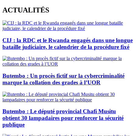
Skip
ACTUALITÉS
to
content
CIJ : la RDC et le Rwanda engagés dans une longue
bataille judiciaire, le calendrier de la procédure fixé
Butembo : Un procès fictif sur la cybercriminalité
marque la collation des grades à l’UOR
Butembo : Le député provincial Chafi Musitu
obtient 30 lampadaires pour renforcer la sécurité
publique