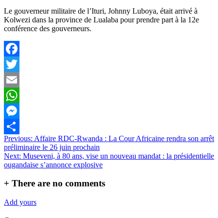
Le gouverneur militaire de l’Ituri, Johnny Luboya, était arrivé à
Kolwezi dans la province de Lualaba pour prendre part à la 12e
conférence des gouverneurs.
Facebook
Twitter
Email
WhatsApp
Messenger
Navigation
Previous:
Affaire RDC-Rwanda : La Cour Africaine rendra son arrêt
Partager
préliminaire le 26 juin prochain
de
Next:
Museveni, à 80 ans, vise un nouveau mandat : la présidentielle
l’article
ougandaise s’annonce explosive
+
There are no comments
Add yours