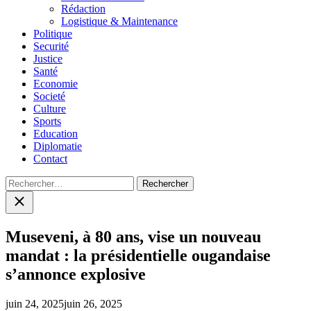
menu
Rédaction
Logistique & Maintenance
Politique
Securité
Justice
Santé
Economie
Societé
Culture
Sports
Education
Diplomatie
Contact
Rechercher :
Close
search
Museveni, à 80 ans, vise un nouveau
mandat : la présidentielle ougandaise
s’annonce explosive
juin 24, 2025
juin 26, 2025