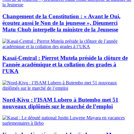
Changement de la Constitution : « Avant le Oui,
écoutez aussi le Non de la jeunesse », Dieumerci
Matu Chub interpelle la ministre de la Jeunesse
Kasaï-Central : Pierrot Mutela préside la clôture de
l’année académique et la collation des grades à
l’UKA
Nord-Kivu : l’ISAM Lubero à Butembo met 51
nouveaux diplômés sur le marché de l’emploi