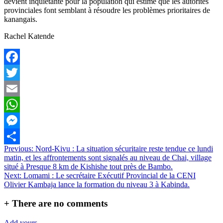
devient inquiétante pour la population qui estime que les autorités
provinciales font semblant à résoudre les problèmes prioritaires de
kanangais.
Rachel Katende
Facebook
Twitter
Email
WhatsApp
Messenger
Navigation
Previous:
Nord-Kivu : La situation sécuritaire reste tendue ce lundi
Partager
matin, et les affrontements sont signalés au niveau de Chai, village
de
situé à Presque 8 km de Kishishe tout près de Bambo.
l’article
Next:
Lomami : Le secrétaire Exécutif Provincial de la CENI
Olivier Kambaja lance la formation du niveau 3 à Kabinda.
+
There are no comments
Add yours