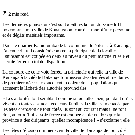
Estimated
2 min read
read
time
Les dernières pluies qui s’est sont abattues la nuit du samedi 11
novembre sur la ville de Kananga ont causé la mort d’une personne
et de dégâts matériels importants.
Dans le quartier Kamulumba de la commune de Ndesha à Kananga,
l’avenue du rail considéré comme la principale de la localité
Tshinsambi est coupée en deux au niveau du petit marché N’sele et
la voie ferrée en totale disparition.
La coupure de cette voie ferrée, la principale qui relie la ville de
Kananga à la cité de Kakenge fournisseur des denrées alimentaires
de première nécessités succitent la colère de la population qui
accusent la lâcheté des autorités provinciales.
« Les autorités font semblant comme si tout aller bien, pendant qu’ils
vivent en toutes aisance avec leurs familles la ville est menacée par
les têtes d’érosion de tout côtés, ils sont au courant mais il ne font
rien, aujourd’hui la voie ferrée est coupée en deux alors que la
province a des dirigeants, quelles incompétence ! » s’exclame t-elle.
Les têtes d’érosion qui menacent la ville de Kananga de tout côté