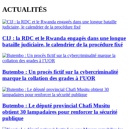
Skip
ACTUALITÉS
to
content
CIJ : la RDC et le Rwanda engagés dans une longue
bataille judiciaire, le calendrier de la procédure fixé
Butembo : Un procès fictif sur la cybercriminalité
marque la collation des grades à l’UOR
Butembo : Le député provincial Chafi Musitu
obtient 30 lampadaires pour renforcer la sécurité
publique