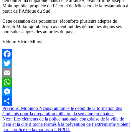
démontrer ma culpabilité dans cette affaire », avait affirmé Joseph
Mukungubila, prophète de l’éternel du Ministère de la restauration à
partir de l’Afrique du Sud.
Cette cessation des poursuites, réconforte plusieurs adeptes de
Joseph Mukungumbila qui avaient fait des démarches depuis ses
poursuites auprès des autorités du pays.
Vidram Victor Mbuyi
Facebook
Twitter
Email
WhatsApp
Messenger
Navigation
Previous:
Mohindo Nzangi annonce le début de la formation des
Partager
étudiants pour la préparation militaire, la semaine prochaine.
de
Next:
Les éléments de la police nationale congolaise de la ville de
l’article
Beni et la cité d’oicha formés à la prévention de l’extrémisme violent
par la police de la monusco UNPOL