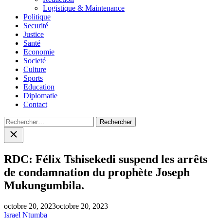
Logistique & Maintenance
Politique
Securité
Justice
Santé
Economie
Societé
Culture
Sports
Education
Diplomatie
Contact
Rechercher :
Close
search
RDC: Félix Tshisekedi suspend les arrêts
de condamnation du prophète Joseph
Mukungumbila.
octobre 20, 2023
octobre 20, 2023
Israel Ntumba