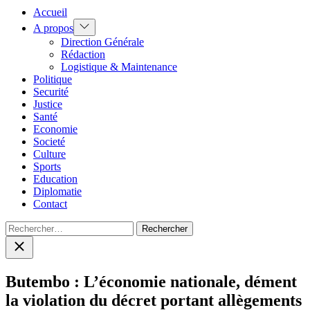
Accueil
Show
A propos
sub
Direction Générale
menu
Rédaction
Logistique & Maintenance
Politique
Securité
Justice
Santé
Economie
Societé
Culture
Sports
Education
Diplomatie
Contact
Rechercher :
Close
search
Butembo : L’économie nationale, dément
la violation du décret portant allègements