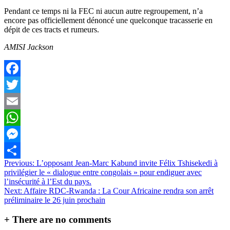
Pendant ce temps ni la FEC ni aucun autre regroupement, n’a
encore pas officiellement dénoncé une quelconque tracasserie en
dépit de ces tracts et rumeurs.
AMISI Jackson
Facebook
Twitter
Email
WhatsApp
Messenger
Navigation
Previous:
L’opposant Jean-Marc Kabund invite Félix Tshisekedi à
Partager
privilégier le « dialogue entre congolais » pour endiguer avec
de
l’insécurité à l’Est du pays.
l’article
Next:
Affaire RDC-Rwanda : La Cour Africaine rendra son arrêt
préliminaire le 26 juin prochain
+
There are no comments