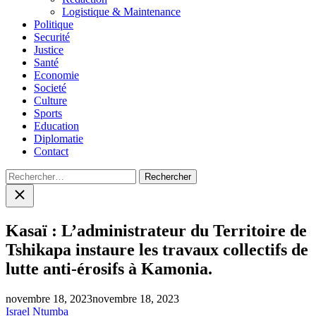
Logistique & Maintenance
Politique
Securité
Justice
Santé
Economie
Societé
Culture
Sports
Education
Diplomatie
Contact
Rechercher :
Close
search
Kasaï : L’administrateur du Territoire de
Tshikapa instaure les travaux collectifs de
lutte anti-érosifs à Kamonia.
novembre 18, 2023
novembre 18, 2023
Israel Ntumba