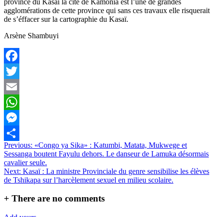
province du Kasaï la cité de Kamonia est l’une de grandes
agglomérations de cette province qui sans ces travaux elle risquerait
de s’éffacer sur la cartographie du Kasaï.
Arsène Shambuyi
Facebook
Twitter
Email
WhatsApp
Messenger
Navigation
Previous:
«Congo ya Sika» : Katumbi, Matata, Mukwege et
Partager
Sessanga boutent Fayulu dehors. Le danseur de Lamuka désormais
de
cavalier seule.
l’article
Next:
Kasaï : La ministre Provinciale du genre sensibilise les élèves
de Tshikapa sur l’harcèlement sexuel en milieu scolaire.
+
There are no comments