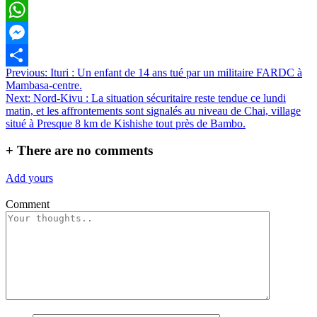
Email
WhatsApp
Messenger
Navigation
Previous:
Ituri : Un enfant de 14 ans tué par un militaire FARDC à
Partager
Mambasa-centre.
de
Next:
Nord-Kivu : La situation sécuritaire reste tendue ce lundi
l’article
matin, et les affrontements sont signalés au niveau de Chai, village
situé à Presque 8 km de Kishishe tout près de Bambo.
+
There are no comments
Add yours
Comment