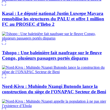
Kasaï : Le député national Justin Luwepe Mayara
remobilise les structures du PALU et offre 1 million
FC au PROSEC d’Ilebo 2
Tshopo : Une baleinière fait naufrage sur le fleuve
Congo, plusieurs passagers portés disparus
Nord-Kivu : Muhindo Nzangi Butondo lance la
construction du siège de l’ONAPAC Secteur de Beni