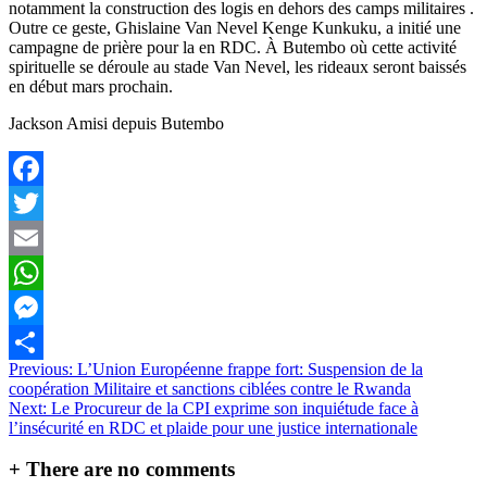
notamment la construction des logis en dehors des camps militaires .
Outre ce geste, Ghislaine Van Nevel Kenge Kunkuku, a initié une
campagne de prière pour la en RDC. À Butembo où cette activité
spirituelle se déroule au stade Van Nevel, les rideaux seront baissés
en début mars prochain.
Jackson Amisi depuis Butembo
Facebook
Twitter
Email
WhatsApp
Messenger
Navigation
Previous:
L’Union Européenne frappe fort: Suspension de la
Partager
coopération Militaire et sanctions ciblées contre le Rwanda
de
Next:
Le Procureur de la CPI exprime son inquiétude face à
l’article
l’insécurité en RDC et plaide pour une justice internationale
+
There are no comments