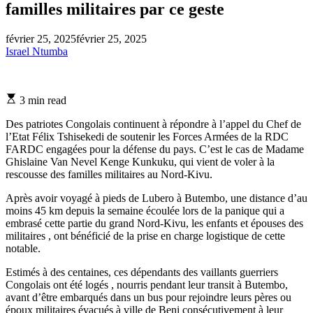
familles militaires par ce geste
février 25, 2025
février 25, 2025
Israel Ntumba
Estimated
3 min read
read
time
Des patriotes Congolais continuent à répondre à l’appel du Chef de
l’Etat Félix Tshisekedi de soutenir les Forces Armées de la RDC
FARDC engagées pour la défense du pays. C’est le cas de Madame
Ghislaine Van Nevel Kenge Kunkuku, qui vient de voler à la
rescousse des familles militaires au Nord-Kivu.
Après avoir voyagé à pieds de Lubero à Butembo, une distance d’au
moins 45 km depuis la semaine écoulée lors de la panique qui a
embrasé cette partie du grand Nord-Kivu, les enfants et épouses des
militaires , ont bénéficié de la prise en charge logistique de cette
notable.
Estimés à des centaines, ces dépendants des vaillants guerriers
Congolais ont été logés , nourris pendant leur transit à Butembo,
avant d’être embarqués dans un bus pour rejoindre leurs pères ou
époux militaires évacués à ville de Beni consécutivement à leur