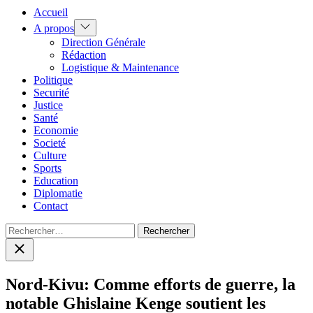
Accueil
Show
A propos
sub
Direction Générale
menu
Rédaction
Logistique & Maintenance
Politique
Securité
Justice
Santé
Economie
Societé
Culture
Sports
Education
Diplomatie
Contact
Rechercher :
Close
search
Nord-Kivu: Comme efforts de guerre, la
notable Ghislaine Kenge soutient les