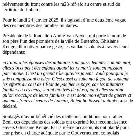
relèvement du front contre les m23-rdf-afc au centre et sud du
territoire de Lubero.
Pour le lundi 24 janvier 2025, il s’agissait d’une deuxième vague
des ces membres des familles militaires.
Présidente de la fondation André Van Nevel, qui porte le nom de
son père l’un des pionniers de la ville de Butembo, Ghislaine
Kenge, dit motiver par ce geste, les vaillants soldats à travers leurs
dépendants:
«D’abord les épouses des militaires sont aussi femmes comme moi,
elles s’occupent des enfants quand leurs maris sont en mission
patriotique. C’est un grand rôle qu’elles jouent. Voilà pourquoi je
suis compatissant à elles. C’est aussi ensuite ma façon de soutenir
les efforts du chef de l’État de pacifier le pays, car les militaires
familiers à ces gens, seront motivés de plus quand elles sauront
qu’on s’occupe de leurs familles, c’est donc mon effort de guerre et
que mes frères et sœurs de Lubero, Butembo fassent autant»,
a-t-elle
déclaré.
Soulagés d’avoir bénéficié des meilleurs conditions pour rallier
Beni, ces dépendants des soldats ont exprimé leur reconnaissance
envers Ghislaine Kenge. Par la même occasion, ils ont plaidé pour
leur prise en charge adéquate par le Gouvernement congolais