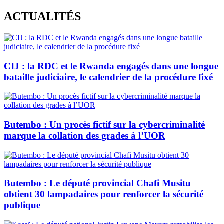
Skip
ACTUALITÉS
to
content
CIJ : la RDC et le Rwanda engagés dans une longue
bataille judiciaire, le calendrier de la procédure fixé
Butembo : Un procès fictif sur la cybercriminalité
marque la collation des grades à l’UOR
Butembo : Le député provincial Chafi Musitu
obtient 30 lampadaires pour renforcer la sécurité
publique