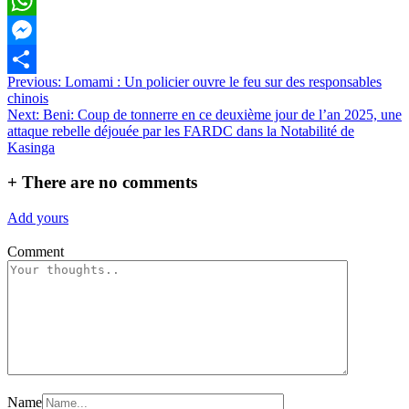
Email
WhatsApp
Messenger
Navigation
Previous:
Lomami : Un policier ouvre le feu sur des responsables
Partager
chinois
de
Next:
Beni: Coup de tonnerre en ce deuxième jour de l’an 2025, une
l’article
attaque rebelle déjouée par les FARDC dans la Notabilité de
Kasinga
+
There are no comments
Add yours
Comment
Name