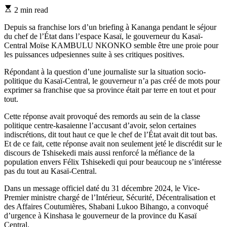
Estimated
2 min read
read
time
Depuis sa franchise lors d’un briefing à Kananga pendant le séjour
du chef de l’État dans l’espace Kasaï, le gouverneur du Kasaï-
Central Moïse KAMBULU NKONKO semble être une proie pour
les puissances udpesiennes suite à ses critiques positives.
Répondant à la question d’une journaliste sur la situation socio-
politique du Kasaï-Central, le gouverneur n’a pas créé de mots pour
exprimer sa franchise que sa province était par terre en tout et pour
tout.
Cette réponse avait provoqué des remords au sein de la classe
politique centre-kasaienne l’accusant d’avoir, selon certaines
indiscrétions, dit tout haut ce que le chef de l’État avait dit tout bas.
Et de ce fait, cette réponse avait non seulement jeté le discrédit sur le
discours de Tshisekedi mais aussi renforcé la méfiance de la
population envers Félix Tshisekedi qui pour beaucoup ne s’intéresse
pas du tout au Kasaï-Central.
Dans un message officiel daté du 31 décembre 2024, le Vice-
Premier ministre chargé de l’Intérieur, Sécurité, Décentralisation et
des Affaires Coutumières, Shabani Lukoo Bihango, a convoqué
d’urgence à Kinshasa le gouverneur de la province du Kasaï
Central.