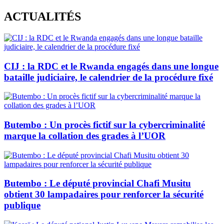
Skip
ACTUALITÉS
to
content
CIJ : la RDC et le Rwanda engagés dans une longue
bataille judiciaire, le calendrier de la procédure fixé
Butembo : Un procès fictif sur la cybercriminalité
marque la collation des grades à l’UOR
Butembo : Le député provincial Chafi Musitu
obtient 30 lampadaires pour renforcer la sécurité
publique