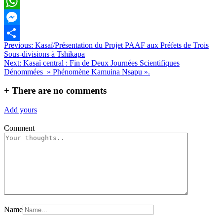
Email
WhatsApp
Messenger
Navigation
Previous:
Kasaï/Présentation du Projet PAAF aux Préfets de Trois
Partager
Sous-divisions à Tshikapa
de
Next:
Kasaï central : Fin de Deux Journées Scientifiques
l’article
Dénommées » Phénomène Kamuina Nsapu ».
+
There are no comments
Add yours
Comment
Name