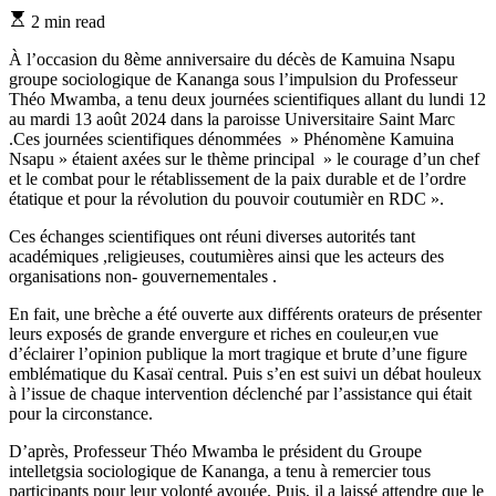
Estimated
2 min read
read
time
À l’occasion du 8ème anniversaire du décès de Kamuina Nsapu
groupe sociologique de Kananga sous l’impulsion du Professeur
Théo Mwamba, a tenu deux journées scientifiques allant du lundi 12
au mardi 13 août 2024 dans la paroisse Universitaire Saint Marc
.Ces journées scientifiques dénommées » Phénomène Kamuina
Nsapu » étaient axées sur le thème principal » le courage d’un chef
et le combat pour le rétablissement de la paix durable et de l’ordre
étatique et pour la révolution du pouvoir coutumièr en RDC ».
Ces échanges scientifiques ont réuni diverses autorités tant
académiques ,religieuses, coutumières ainsi que les acteurs des
organisations non- gouvernementales .
En fait, une brèche a été ouverte aux différents orateurs de présenter
leurs exposés de grande envergure et riches en couleur,en vue
d’éclairer l’opinion publique la mort tragique et brute d’une figure
emblématique du Kasaï central. Puis s’en est suivi un débat houleux
à l’issue de chaque intervention déclenché par l’assistance qui était
pour la circonstance.
D’après, Professeur Théo Mwamba le président du Groupe
intelletgsia sociologique de Kananga, a tenu à remercier tous
participants pour leur volonté avouée. Puis, il a laissé attendre que le