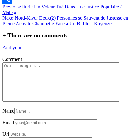
Navigation
Previous:
Ituri : Un Voleur Tué Dans Une Justice Populaire à
Partager
Mahagi
de
Next:
Nord-Kivu: Deux(2) Personnes se Sauvent de Justesse en
l’article
Pleine Activité Champêtre Face à Un Buffle à Kayenze
+
There are no comments
Add yours
Comment
Name
Email
Url