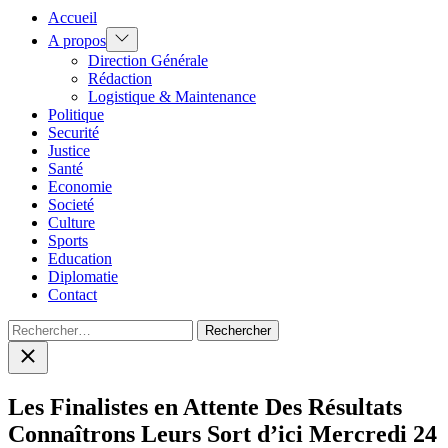
Accueil
Show
A propos
sub
Direction Générale
menu
Rédaction
Logistique & Maintenance
Politique
Securité
Justice
Santé
Economie
Societé
Culture
Sports
Education
Diplomatie
Contact
Rechercher :
Close
search
Les Finalistes en Attente Des Résultats
Connaîtrons Leurs Sort d’ici Mercredi 24