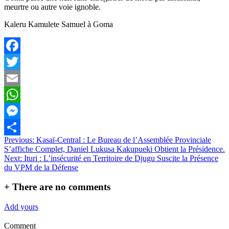
meurtre ou autre voie ignoble.
Kaleru Kamulete Samuel à Goma
Facebook
Twitter
Email
WhatsApp
Messenger
Navigation
Previous:
Kasaï-Central : Le Bureau de l’Assemblée Provinciale
Partager
S’affiche Complet, Daniel Lukusa Kakupueki Obtient la Présidence.
de
Next:
Ituri : L’insécurité en Territoire de Djugu Suscite la Présence
l’article
du VPM de la Défense
+
There are no comments
Add yours
Comment