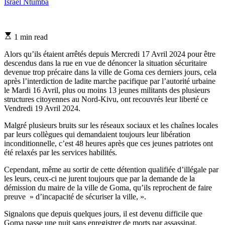
Israel Ntumba
Estimated
1 min read
read
time
Alors qu’ils étaient arrêtés depuis Mercredi 17 Avril 2024 pour être
descendus dans la rue en vue de dénoncer la situation sécuritaire
devenue trop précaire dans la ville de Goma ces derniers jours, cela
après l’interdiction de ladite marche pacifique par l’autorité urbaine
le Mardi 16 Avril, plus ou moins 13 jeunes militants des plusieurs
structures citoyennes au Nord-Kivu, ont recouvrés leur liberté ce
Vendredi 19 Avril 2024.
Malgré plusieurs bruits sur les réseaux sociaux et les chaînes locales
par leurs collègues qui demandaient toujours leur libération
inconditionnelle, c’est 48 heures après que ces jeunes patriotes ont
été relaxés par les services habilités.
Cependant, même au sortir de cette détention qualifiée d’illégale par
les leurs, ceux-ci ne jurent toujours que par la demande de la
démission du maire de la ville de Goma, qu’ils reprochent de faire
preuve » d’incapacité de sécuriser la ville, ».
Signalons que depuis quelques jours, il est devenu difficile que
Goma passe une nuit sans enregistrer de morts par assassinat,