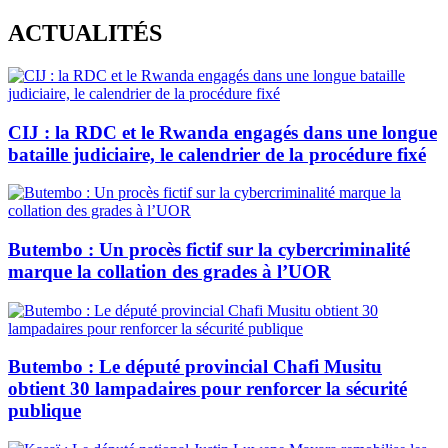
Skip
ACTUALITÉS
to
content
CIJ : la RDC et le Rwanda engagés dans une longue
bataille judiciaire, le calendrier de la procédure fixé
Butembo : Un procès fictif sur la cybercriminalité
marque la collation des grades à l’UOR
Butembo : Le député provincial Chafi Musitu
obtient 30 lampadaires pour renforcer la sécurité
publique