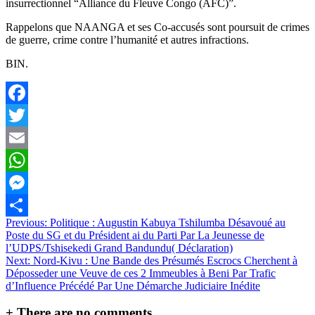
insurrectionnel “Alliance du Fleuve Congo (AFC)”.
Rappelons que NAANGA et ses Co-accusés sont poursuit de crimes
de guerre, crime contre l’humanité et autres infractions.
BIN.
Facebook
Twitter
Email
WhatsApp
Messenger
Navigation
Previous:
Politique : Augustin Kabuya Tshilumba Désavoué au
Partager
Poste du SG et du Président ai du Parti Par La Jeunesse de
de
l’UDPS/Tshisekedi Grand Bandundu( Déclaration)
l’article
Next:
Nord-Kivu : Une Bande des Présumés Escrocs Cherchent à
Déposseder une Veuve de ces 2 Immeubles à Beni Par Trafic
d’Influence Précédé Par Une Démarche Judiciaire Inédite
+
There are no comments