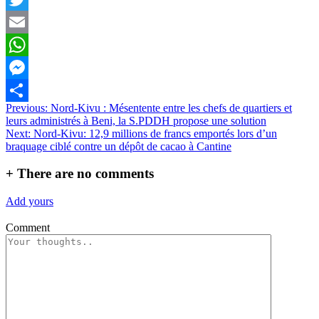
Twitter
Email
WhatsApp
Messenger
Navigation
Previous:
Nord-Kivu : Mésentente entre les chefs de quartiers et
Partager
leurs administrés à Beni, la S.PDDH propose une solution
de
Next:
Nord-Kivu: 12,9 millions de francs emportés lors d’un
l’article
braquage ciblé contre un dépôt de cacao à Cantine
+
There are no comments
Add yours
Comment