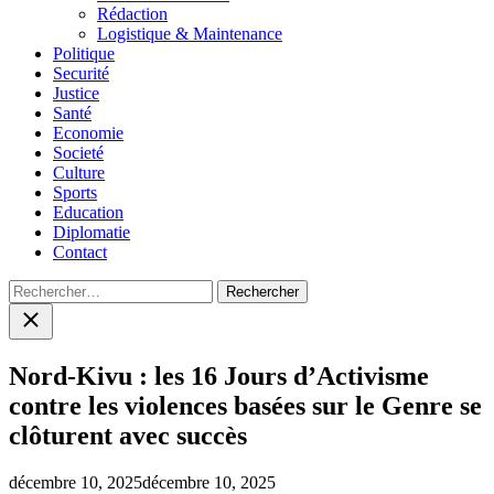
menu
Rédaction
Logistique & Maintenance
Politique
Securité
Justice
Santé
Economie
Societé
Culture
Sports
Education
Diplomatie
Contact
Rechercher :
Close
search
Nord-Kivu : les 16 Jours d’Activisme
contre les violences basées sur le Genre se
clôturent avec succès
décembre 10, 2025
décembre 10, 2025