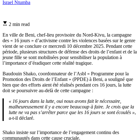
Israel Ntumba
Estimated
2 min read
read
time
En ville de Beni, chef-lieu provisoire du Nord-Kivu, la campagne
des « 16 jours » d’activisme contre les violences basées sur le genre
vient de se conclure ce mercredi 10 décembre 2025. Pendant cette
période, plusieurs structures de défense des droits de l’enfant et de la
jeune fille se sont mobilisées pour sensibiliser la population à
l’importance d’éradiquer cette réalité tragique.
Baudouin Shako, coordonnateur de l’Asbl « Programme pour la
Promotion des Droits de l’Enfant » (PPDE) à Beni, a souligné que
bien que des efforts aient été réalisés pendant ces 16 jours, la lutte
doit se poursuivre au-delà de cette campagne :
« 16 jours dans la lutte, oui nous avons fait le nécessaire,
malheureusement il y a encore beaucoup à faire. Je crois que la
lutte ne va pas s’arrêter parce que les 16 jours se sont écoulés »
,
a-t-il déclaré.
Shako insiste sur l’importance de l’engagement continu des
communautés dans cette cause cruciale.