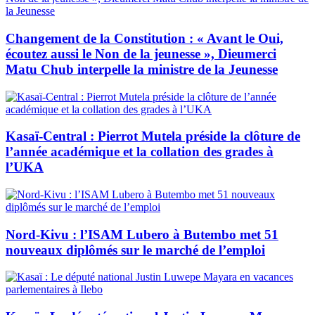
Changement de la Constitution : « Avant le Oui,
écoutez aussi le Non de la jeunesse », Dieumerci
Matu Chub interpelle la ministre de la Jeunesse
Kasaï-Central : Pierrot Mutela préside la clôture de
l’année académique et la collation des grades à
l’UKA
Nord-Kivu : l’ISAM Lubero à Butembo met 51
nouveaux diplômés sur le marché de l’emploi