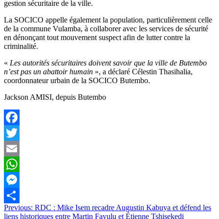
gestion sécuritaire de la ville.
La SOCICO appelle également la population, particulièrement celle
de la commune Vulamba, à collaborer avec les services de sécurité
en dénonçant tout mouvement suspect afin de lutter contre la
criminalité.
«
Les autorités sécuritaires doivent savoir que la ville de Butembo
n’est pas un abattoir humain
», a déclaré Célestin Thasihalia,
coordonnateur urbain de la SOCICO Butembo.
Jackson AMISI, depuis Butembo
Facebook
Twitter
Email
WhatsApp
Messenger
Navigation
Previous:
RDC : Mike Isem recadre Augustin Kabuya et défend les
Partager
liens historiques entre Martin Fayulu et Étienne Tshisekedi