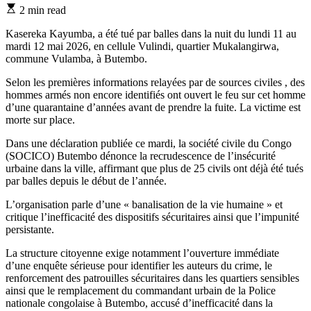
Estimated
2 min read
read
time
Kasereka Kayumba, a été tué par balles dans la nuit du lundi 11 au
mardi 12 mai 2026, en cellule Vulindi, quartier Mukalangirwa,
commune Vulamba, à Butembo.
Selon les premières informations relayées par de sources civiles , des
hommes armés non encore identifiés ont ouvert le feu sur cet homme
d’une quarantaine d’années avant de prendre la fuite. La victime est
morte sur place.
Dans une déclaration publiée ce mardi, la société civile du Congo
(SOCICO) Butembo dénonce la recrudescence de l’insécurité
urbaine dans la ville, affirmant que plus de 25 civils ont déjà été tués
par balles depuis le début de l’année.
L’organisation parle d’une « banalisation de la vie humaine » et
critique l’inefficacité des dispositifs sécuritaires ainsi que l’impunité
persistante.
La structure citoyenne exige notamment l’ouverture immédiate
d’une enquête sérieuse pour identifier les auteurs du crime, le
renforcement des patrouilles sécuritaires dans les quartiers sensibles
ainsi que le remplacement du commandant urbain de la Police
nationale congolaise à Butembo, accusé d’inefficacité dans la