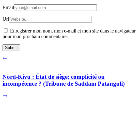
Email
Url
Enregistrer mon nom, mon e-mail et mon site dans le navigateur
pour mon prochain commentaire.
Nord-Kivu : État de siège; complicité ou
incompétence ? (Tribune de Saddam Patanguli)
RDC : Mike Isem recadre Augustin Kabuya et
défend les liens historiques entre Martin Fayulu et
Étienne Tshisekedi