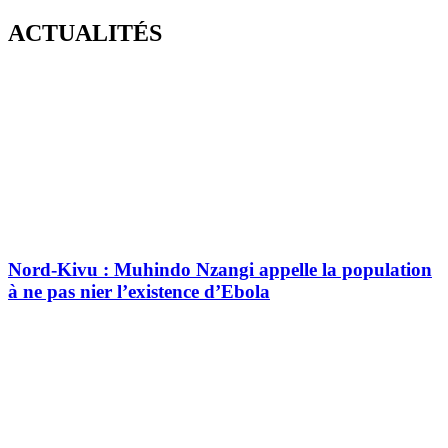
Skip
ACTUALITÉS
to
content
Nord-Kivu : Muhindo Nzangi appelle la population
à ne pas nier l’existence d’Ebola