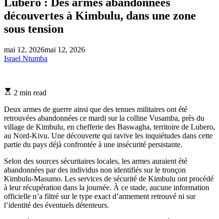
Lubero : Des armes abandonnées
découvertes à Kimbulu, dans une zone
sous tension
mai 12, 2026
mai 12, 2026
Israel Ntumba
Estimated
2 min read
read
time
Deux armes de guerre ainsi que des tenues militaires ont été
retrouvées abandonnées ce mardi sur la colline Vusamba, près du
village de Kimbulu, en chefferie des Baswagha, territoire de Lubero,
au Nord-Kivu. Une découverte qui ravive les inquiétudes dans cette
partie du pays déjà confrontée à une insécurité persistante.
Selon des sources sécuritaires locales, les armes auraient été
abandonnées par des individus non identifiés sur le tronçon
Kimbulu-Masumo. Les services de sécurité de Kimbulu ont procédé
à leur récupération dans la journée. À ce stade, aucune information
officielle n’a filtré sur le type exact d’armement retrouvé ni sur
l’identité des éventuels détenteurs.