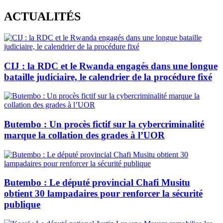
Skip
ACTUALITÉS
to
content
CIJ : la RDC et le Rwanda engagés dans une longue
bataille judiciaire, le calendrier de la procédure fixé
Butembo : Un procès fictif sur la cybercriminalité
marque la collation des grades à l’UOR
Butembo : Le député provincial Chafi Musitu
obtient 30 lampadaires pour renforcer la sécurité
publique