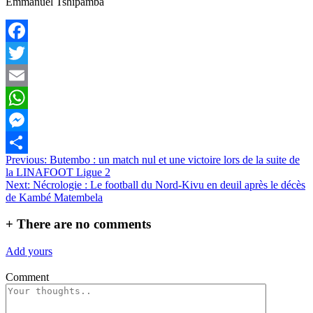
Emmanuel Tshipamba
Facebook
Twitter
Email
WhatsApp
Messenger
Navigation
Previous:
Butembo : un match nul et une victoire lors de la suite de
Partager
la LINAFOOT Ligue 2
de
Next:
Nécrologie : Le football du Nord-Kivu en deuil après le décès
l’article
de Kambé Matembela
+
There are no comments
Add yours
Comment