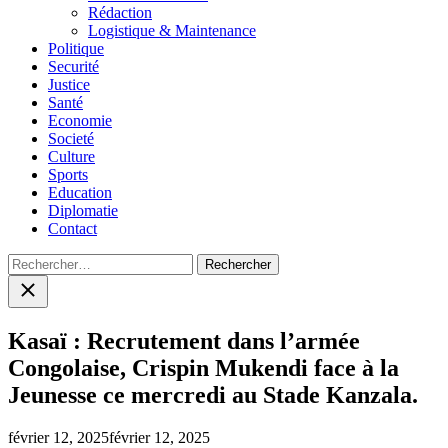
menu
Rédaction
Logistique & Maintenance
Politique
Securité
Justice
Santé
Economie
Societé
Culture
Sports
Education
Diplomatie
Contact
Rechercher :
Close
search
Kasaï : Recrutement dans l’armée
Congolaise, Crispin Mukendi face à la
Jeunesse ce mercredi au Stade Kanzala.
février 12, 2025
février 12, 2025