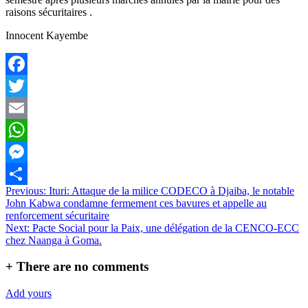
raisons sécuritaires .
Innocent Kayembe
Facebook
Twitter
Email
WhatsApp
Messenger
Navigation
Previous:
Ituri: Attaque de la milice CODECO à Djaiba, le notable
Partager
John Kabwa condamne fermement ces bavures et appelle au
de
renforcement sécuritaire
l’article
Next:
Pacte Social pour la Paix, une délégation de la CENCO-ECC
chez Naanga à Goma.
+
There are no comments
Add yours