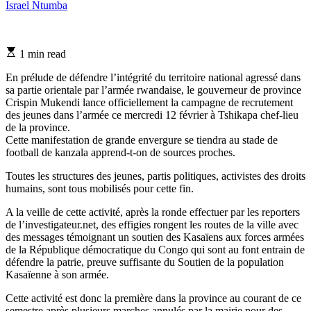
Israel Ntumba
Estimated
1 min read
read
time
En prélude de défendre l’intégrité du territoire national agressé dans
sa partie orientale par l’armée rwandaise, le gouverneur de province
Crispin Mukendi lance officiellement la campagne de recrutement
des jeunes dans l’armée ce mercredi 12 février à Tshikapa chef-lieu
de la province.
Cette manifestation de grande envergure se tiendra au stade de
football de kanzala apprend-t-on de sources proches.
Toutes les structures des jeunes, partis politiques, activistes des droits
humains, sont tous mobilisés pour cette fin.
A la veille de cette activité, après la ronde effectuer par les reporters
de l’investigateur.net, des effigies rongent les routes de la ville avec
des messages témoignant un soutien des Kasaïens aux forces armées
de la République démocratique du Congo qui sont au font entrain de
défendre la patrie, preuve suffisante du Soutien de la population
Kasaïenne à son armée.
Cette activité est donc la première dans la province au courant de ce
semestre après plusieurs marches annulés par la mairie pour des