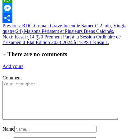
WhatsApp
Messenger
Navigation
Previous:
RDC-Goma : Grave Incendie Samedi 22 juin, Vingt-
Partager
quatre(24) Maisons Périssent et Plusieurs Biens Calcinés.
de
Next:
Kasai : 14.920 Prennent Part à la Session Ordinaire de
l’article
l’Examen d’État Édition 2023-2024 à l’EPST Kasaï 1.
+
There are no comments
Add yours
Comment
Name