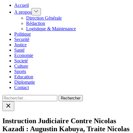
Accueil
Show
A propos
sub
Direction Générale
menu
Rédaction
Logistique & Maintenance
Politique
Securité
Justice
Santé
Economie
Societé
Culture
Sports
Education
Diplomatie
Contact
Rechercher :
Close
search
Instruction Judiciaire Contre Nicolas
Kazadi : Augustin Kabuya, Traite Nicolas