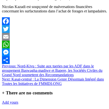
Nicolas Kazadi est soupçonné de malversations financières
concernant les surfacturations dans l’achat de forages et lampadaires.
Facebook
Twitter
Email
WhatsApp
Messenger
Navigation
Previous:
Nord-Kivu : Suite aux tueries par les ADF dans le
Partager
groupement Baswagha-madiwe et Bapere, les Sociétés Civiles du
de
Grand Nord soumettent des Recommandations
l’article
Next:
Kasaï-central : La Dimension Genre Désormais Intégré dans
Toutes les Initiatives de FMMDI-ONG
+
There are no comments
Add yours