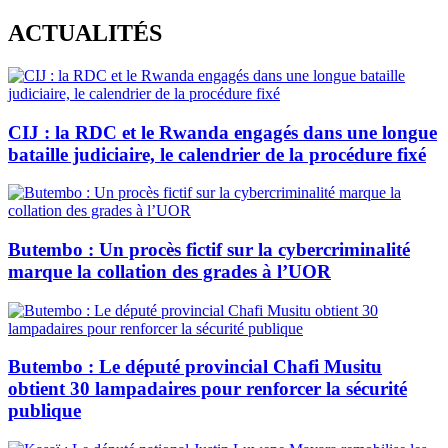
Skip
ACTUALITÉS
to
content
CIJ : la RDC et le Rwanda engagés dans une longue
bataille judiciaire, le calendrier de la procédure fixé
Butembo : Un procès fictif sur la cybercriminalité
marque la collation des grades à l’UOR
Butembo : Le député provincial Chafi Musitu
obtient 30 lampadaires pour renforcer la sécurité
publique