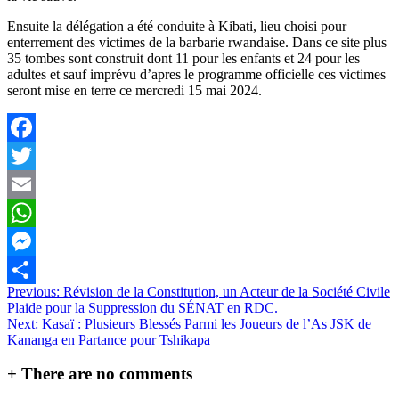
Ensuite la délégation a été conduite à Kibati, lieu choisi pour
enterrement des victimes de la barbarie rwandaise. Dans ce site plus
35 tombes sont construit dont 11 pour les enfants et 24 pour les
adultes et sauf imprévu d’apres le programme officielle ces victimes
seront mise en terre ce mercredi 15 mai 2024.
Facebook
Twitter
Email
WhatsApp
Messenger
Navigation
Previous:
Révision de la Constitution, un Acteur de la Société Civile
Partager
Plaide pour la Suppression du SÉNAT en RDC.
de
Next:
Kasaï : Plusieurs Blessés Parmi les Joueurs de l’As JSK de
l’article
Kananga en Partance pour Tshikapa
+
There are no comments