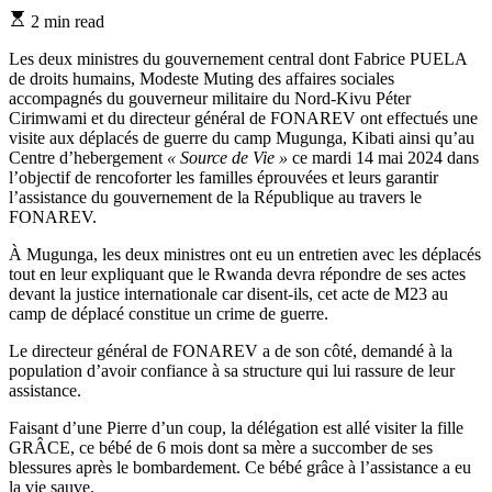
Estimated
2 min read
read
time
Les deux ministres du gouvernement central dont Fabrice PUELA
de droits humains, Modeste Muting des affaires sociales
accompagnés du gouverneur militaire du Nord-Kivu Péter
Cirimwami et du directeur général de FONAREV ont effectués une
visite aux déplacés de guerre du camp Mugunga, Kibati ainsi qu’au
Centre d’hebergement
« Source de Vie »
ce mardi 14 mai 2024 dans
l’objectif de rencoforter les familles éprouvées et leurs garantir
l’assistance du gouvernement de la République au travers le
FONAREV.
À Mugunga, les deux ministres ont eu un entretien avec les déplacés
tout en leur expliquant que le Rwanda devra répondre de ses actes
devant la justice internationale car disent-ils, cet acte de M23 au
camp de déplacé constitue un crime de guerre.
Le directeur général de FONAREV a de son côté, demandé à la
population d’avoir confiance à sa structure qui lui rassure de leur
assistance.
Faisant d’une Pierre d’un coup, la délégation est allé visiter la fille
GRÂCE, ce bébé de 6 mois dont sa mère a succomber de ses
blessures après le bombardement. Ce bébé grâce à l’assistance a eu
la vie sauve.