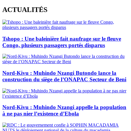
Skip
ACTUALITÉS
to
content
Tshopo : Une baleinière fait naufrage sur le fleuve
Congo, plusieurs passagers portés disparus
Nord-Kivu : Muhindo Nzangi Butondo lance la
construction du siège de l’ONAPAC Secteur de Beni
Nord-Kivu : Muhindo Nzangi appelle la population
à ne pas nier l’existence d’Ebola