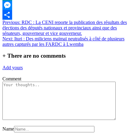
WhatsApp
Messenger
Navigation
Previous:
RDC : La CENI reporte la publication des résultats des
Partager
élections des députés nationaux et provinciaux ainsi que des
de
sénateurs, gouverneur et vice gouverneur.
l’article
Next:
Ituri : Des miliciens maïmaï neutralisés à côté de plusieurs
autres capturés par les FARDC à Lwemba
+
There are no comments
Add yours
Comment
Name