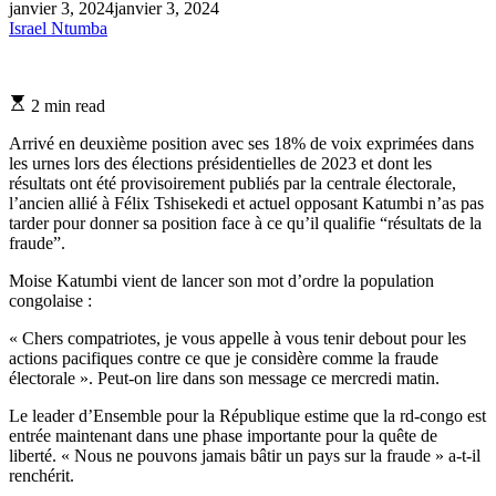
janvier 3, 2024
janvier 3, 2024
Israel Ntumba
Estimated
2 min read
read
time
Arrivé en deuxième position avec ses 18% de voix exprimées dans
les urnes lors des élections présidentielles de 2023 et dont les
résultats ont été provisoirement publiés par la centrale électorale,
l’ancien allié à Félix Tshisekedi et actuel opposant Katumbi n’as pas
tarder pour donner sa position face à ce qu’il qualifie “résultats de la
fraude”.
Moise Katumbi vient de lancer son mot d’ordre la population
congolaise :
« Chers compatriotes, je vous appelle à vous tenir debout pour les
actions pacifiques contre ce que je considère comme la fraude
électorale ». Peut-on lire dans son message ce mercredi matin.
Le leader d’Ensemble pour la République estime que la rd-congo est
entrée maintenant dans une phase importante pour la quête de
liberté. « Nous ne pouvons jamais bâtir un pays sur la fraude » a-t-il
renchérit.