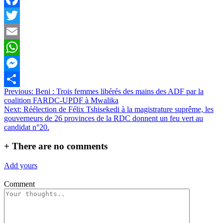
Facebook
Twitter
Email
WhatsApp
Messenger
Navigation
Previous:
Beni : Trois femmes libérés des mains des ADF par la
Partager
coalition FARDC-UPDF à Mwalika
de
Next:
Réélection de Félix Tshisekedi à la magistrature suprême, les
l’article
gouverneurs de 26 provinces de la RDC donnent un feu vert au
candidat n°20.
+
There are no comments
Add yours
Comment