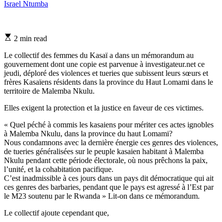
Israel Ntumba
Estimated
2 min read
read
time
Le collectif des femmes du Kasaï a dans un mémorandum au
gouvernement dont une copie est parvenue à investigateur.net ce
jeudi, déploré des violences et tueries que subissent leurs sœurs et
frères Kasaïens résidents dans la province du Haut Lomami dans le
territoire de Malemba Nkulu.
Elles exigent la protection et la justice en faveur de ces victimes.
« Quel péché à commis les kasaiens pour mériter ces actes ignobles
à Malemba Nkulu, dans la province du haut Lomami?
Nous condamnons avec la dernière énergie ces genres des violences,
de tueries généralisées sur le peuple kasaien habitant à Malemba
Nkulu pendant cette période électorale, où nous prêchons la paix,
l’unité, et la cohabitation pacifique.
C’est inadmissible à ces jours dans un pays dit démocratique qui ait
ces genres des barbaries, pendant que le pays est agressé à l’Est par
le M23 soutenu par le Rwanda » Lit-on dans ce mémorandum.
Le collectif ajoute cependant que,