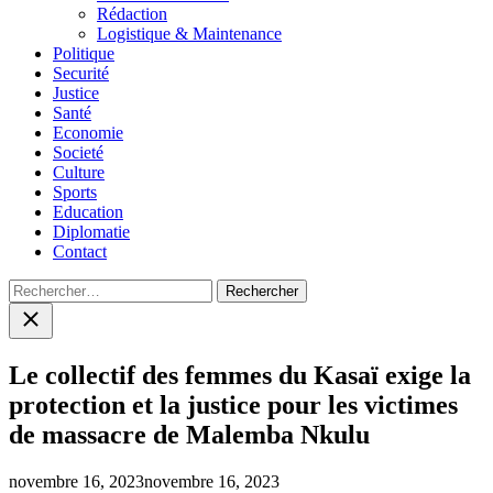
menu
Rédaction
Logistique & Maintenance
Politique
Securité
Justice
Santé
Economie
Societé
Culture
Sports
Education
Diplomatie
Contact
Rechercher :
Close
search
Le collectif des femmes du Kasaï exige la
protection et la justice pour les victimes
de massacre de Malemba Nkulu
novembre 16, 2023
novembre 16, 2023