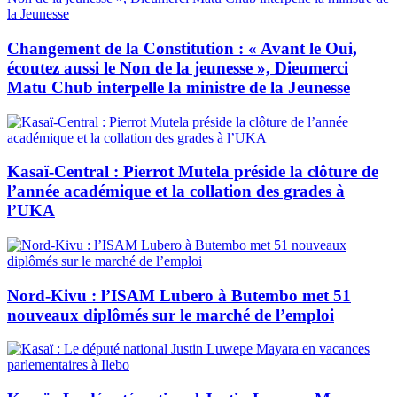
Changement de la Constitution : « Avant le Oui,
écoutez aussi le Non de la jeunesse », Dieumerci
Matu Chub interpelle la ministre de la Jeunesse
Kasaï-Central : Pierrot Mutela préside la clôture de
l’année académique et la collation des grades à
l’UKA
Nord-Kivu : l’ISAM Lubero à Butembo met 51
nouveaux diplômés sur le marché de l’emploi