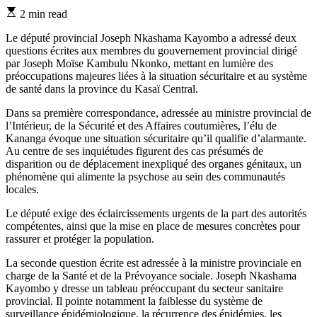
Estimated
2 min read
read
time
Le député provincial Joseph Nkashama Kayombo a adressé deux
questions écrites aux membres du gouvernement provincial dirigé
par Joseph Moïse Kambulu Nkonko, mettant en lumière des
préoccupations majeures liées à la situation sécuritaire et au système
de santé dans la province du Kasaï Central.
Dans sa première correspondance, adressée au ministre provincial de
l’Intérieur, de la Sécurité et des Affaires coutumières, l’élu de
Kananga évoque une situation sécuritaire qu’il qualifie d’alarmante.
Au centre de ses inquiétudes figurent des cas présumés de
disparition ou de déplacement inexpliqué des organes génitaux, un
phénomène qui alimente la psychose au sein des communautés
locales.
Le député exige des éclaircissements urgents de la part des autorités
compétentes, ainsi que la mise en place de mesures concrètes pour
rassurer et protéger la population.
La seconde question écrite est adressée à la ministre provinciale en
charge de la Santé et de la Prévoyance sociale. Joseph Nkashama
Kayombo y dresse un tableau préoccupant du secteur sanitaire
provincial. Il pointe notamment la faiblesse du système de
surveillance épidémiologique, la récurrence des épidémies, les