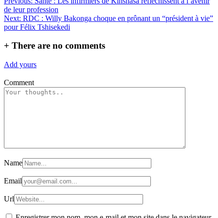
Navigation
Previous:
Santé : Les infirmiers de Kinshasa réfléchissent à l’avenir
Partager
de leur profession
de
Next:
RDC : Willy Bakonga choque en prônant un “président à vie”
l’article
pour Félix Tshisekedi
+
There are no comments
Add yours
Comment
Name
Email
Url
Enregistrer mon nom, mon e-mail et mon site dans le navigateur