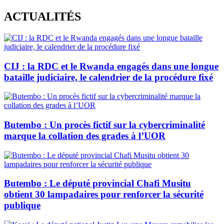
Skip
ACTUALITÉS
to
content
CIJ : la RDC et le Rwanda engagés dans une longue
bataille judiciaire, le calendrier de la procédure fixé
Butembo : Un procès fictif sur la cybercriminalité
marque la collation des grades à l’UOR
Butembo : Le député provincial Chafi Musitu
obtient 30 lampadaires pour renforcer la sécurité
publique