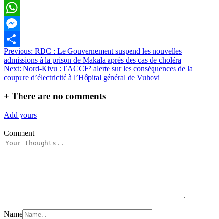
Email
WhatsApp
Messenger
Navigation
Previous:
RDC : Le Gouvernement suspend les nouvelles
Partager
admissions à la prison de Makala après des cas de choléra
de
Next:
Nord-Kivu : l’ACCE² alerte sur les conséquences de la
l’article
coupure d’électricité à l’Hôpital général de Vuhovi
+
There are no comments
Add yours
Comment
Name