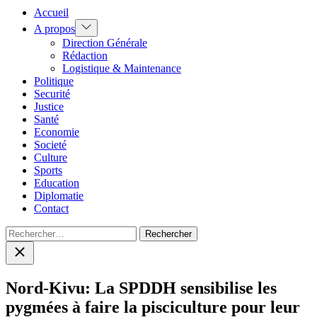
Accueil
Show
A propos
sub
Direction Générale
menu
Rédaction
Logistique & Maintenance
Politique
Securité
Justice
Santé
Economie
Societé
Culture
Sports
Education
Diplomatie
Contact
Rechercher :
Close
search
Nord-Kivu: La SPDDH sensibilise les
pygmées à faire la pisciculture pour leur