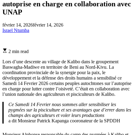
autoprise en charge en collaboration avec
UNAP
février 14, 2026
février 14, 2026
Israel Ntumba
Estimated
2 min read
read
time
Lors d’une descente au village de Kalibo dans le groupement
Baswagha-Madiwe en territoire de Beni au Nord-Kivu. La
coordination provinciale de la synergie pour la paix, le
développement et la défense des droits humains a sensibilisé ce
Samedi 14 Fevrier 2026 certains peuples autochtones sur l’autoprise
en charge pour lutter contre l’oisiveté. C’était en collaboration avec
l’union nationale des agriculteurs et pisciculteurs de Kalibo.
Ce Samedi 14 Fevrier nous sommes aller sensibiliser les
pygmées sur la pisciculture et ses avantages que d’errer dans les
champs des agriculteurs et voler leurs productions
a dit Monsieur Patrick Kapanga cooronateur de la SPDDH
Monsieur Alphonse responsable du camp des pygmées à Kalibo et