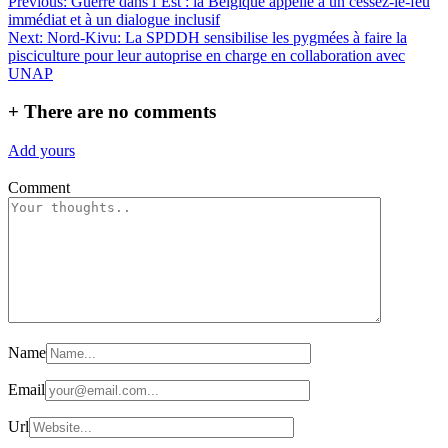
Navigation
Previous:
Guerre dans l’Est : la Belgique appelle à un cessez-le-feu
Partager
immédiat et à un dialogue inclusif
de
Next:
Nord-Kivu: La SPDDH sensibilise les pygmées à faire la
l’article
pisciculture pour leur autoprise en charge en collaboration avec
UNAP
+
There are no comments
Add yours
Comment
Name
Email
Url