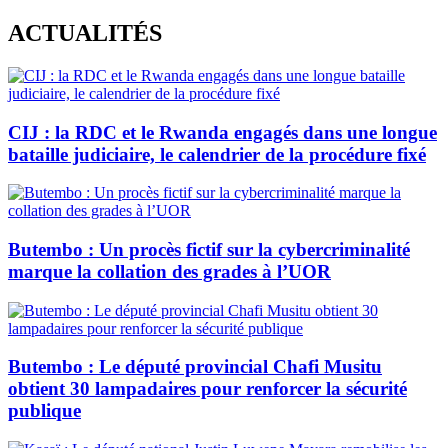
Skip
ACTUALITÉS
to
content
CIJ : la RDC et le Rwanda engagés dans une longue
bataille judiciaire, le calendrier de la procédure fixé
Butembo : Un procès fictif sur la cybercriminalité
marque la collation des grades à l’UOR
Butembo : Le député provincial Chafi Musitu
obtient 30 lampadaires pour renforcer la sécurité
publique