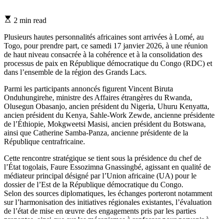
Estimated
2 min read
read
time
Plusieurs hautes personnalités africaines sont arrivées à Lomé, au
Togo, pour prendre part, ce samedi 17 janvier 2026, à une réunion
de haut niveau consacrée à la cohérence et à la consolidation des
processus de paix en République démocratique du Congo (RDC) et
dans l’ensemble de la région des Grands Lacs.
Parmi les participants annoncés figurent Vincent Biruta
Onduhungirehe, ministre des Affaires étrangères du Rwanda,
Olusegun Obasanjo, ancien président du Nigeria, Uhuru Kenyatta,
ancien président du Kenya, Sahle-Work Zewde, ancienne présidente
de l’Éthiopie, Mokgweetsi Masisi, ancien président du Botswana,
ainsi que Catherine Samba-Panza, ancienne présidente de la
République centrafricaine.
Cette rencontre stratégique se tient sous la présidence du chef de
l’État togolais, Faure Essozimna Gnassingbé, agissant en qualité de
médiateur principal désigné par l’Union africaine (UA) pour le
dossier de l’Est de la République démocratique du Congo.
Selon des sources diplomatiques, les échanges porteront notamment
sur l’harmonisation des initiatives régionales existantes, l’évaluation
de l’état de mise en œuvre des engagements pris par les parties