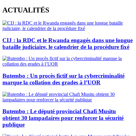
Skip
ACTUALITÉS
to
content
CIJ : la RDC et le Rwanda engagés dans une longue
bataille judiciaire, le calendrier de la procédure fixé
Butembo : Un procès fictif sur la cybercriminalité
marque la collation des grades à l’UOR
Butembo : Le député provincial Chafi Musitu
obtient 30 lampadaires pour renforcer la sécurité
publique