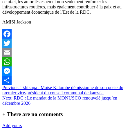
celui-ci, les autorités espèrent non seulement renforcer les
infrastructures routières, mais également contribuer à la paix et au
développement économique de l’Est de la RDC.
AMISI Jackson
Facebook
Twitter
Email
WhatsApp
Messenger
Navigation
Previous:
Tshikapa : Moïse Katombe démissionne de son poste du
Partager
premier vice-président du conseil communal de kanzala
de
Next:
RDC : Le mandat de la MONUSCO renouvelé jusqu’en
l’article
décembre 2026
+
There are no comments
Add yours