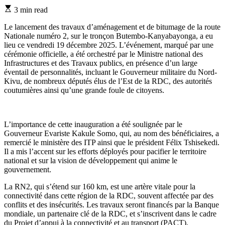
Estimated
3 min read
read
time
Le lancement des travaux d’aménagement et de bitumage de la route
Nationale numéro 2, sur le tronçon Butembo-Kanyabayonga, a eu
lieu ce vendredi 19 décembre 2025. L’événement, marqué par une
cérémonie officielle, a été orchestré par le Ministre national des
Infrastructures et des Travaux publics, en présence d’un large
éventail de personnalités, incluant le Gouverneur militaire du Nord-
Kivu, de nombreux députés élus de l’Est de la RDC, des autorités
coutumières ainsi qu’une grande foule de citoyens.
L’importance de cette inauguration a été soulignée par le
Gouverneur Evariste Kakule Somo, qui, au nom des bénéficiaires, a
remercié le ministère des ITP ainsi que le président Félix Tshisekedi.
Il a mis l’accent sur les efforts déployés pour pacifier le territoire
national et sur la vision de développement qui anime le
gouvernement.
La RN2, qui s’étend sur 160 km, est une artère vitale pour la
connectivité dans cette région de la RDC, souvent affectée par des
conflits et des insécurités. Les travaux seront financés par la Banque
mondiale, un partenaire clé de la RDC, et s’inscrivent dans le cadre
du Projet d’appui à la connectivité et au transport (PACT).