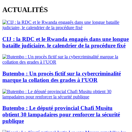
Skip
ACTUALITÉS
to
content
CIJ : la RDC et le Rwanda engagés dans une longue
bataille judiciaire, le calendrier de la procédure fixé
Butembo : Un procès fictif sur la cybercriminalité
marque la collation des grades à l’UOR
Butembo : Le député provincial Chafi Musitu
obtient 30 lampadaires pour renforcer la sécurité
publique