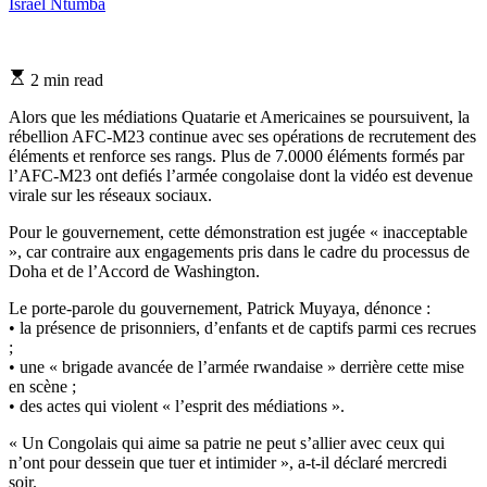
Israel Ntumba
Estimated
2 min read
read
time
Alors que les médiations Quatarie et Americaines se poursuivent, la
rébellion AFC-M23 continue avec ses opérations de recrutement des
éléments et renforce ses rangs. Plus de 7.0000 éléments formés par
l’AFC-M23 ont defiés l’armée congolaise dont la vidéo est devenue
virale sur les réseaux sociaux.
Pour le gouvernement, cette démonstration est jugée « inacceptable
», car contraire aux engagements pris dans le cadre du processus de
Doha et de l’Accord de Washington.
Le porte-parole du gouvernement, Patrick Muyaya, dénonce :
• la présence de prisonniers, d’enfants et de captifs parmi ces recrues
;
• une « brigade avancée de l’armée rwandaise » derrière cette mise
en scène ;
• des actes qui violent « l’esprit des médiations ».
« Un Congolais qui aime sa patrie ne peut s’allier avec ceux qui
n’ont pour dessein que tuer et intimider », a-t-il déclaré mercredi
soir.