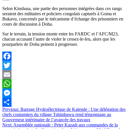
Selon Kinshasa, une partie des personnes intégrées dans ces rangs
seraient des militaires et policiers congolais capturés à Goma et
Bukavu, concernés par le mécanisme d’échange des prisonniers en
cours de discussion à Doha.
Sur le terrain, la tension monte entre les FARDC et l’AFC/M23,
chacun accusant l’autre de violer le cessez-le-feu, alors que les
pourparlers de Doha peinent à progresser.
Facebook
Twitter
Email
WhatsApp
Messenger
Navigation
Previous:
Barrage Hydroélectrique de Katende : Une délégation des
Partager
chefs coutumiers du village Tshimbawu rend témoignage au
de
Gouverneur intérimaire de l’avancée des travaux
l’article
Next:
Assemblée nationale : Peter Kazadi aux commandes de la