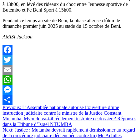
à 13h00, en lèvé des rideaux du choc entre Jeunesse sportive de
Butembo et Fc Beni Sport à 15h00.
Pendant ce temps au site de Beni, la phase aller se clôture le
dimanche premier juin 2025 au stade du 15 octobre de Beni.
AMISI Jackson
Facebook
Twitter
Email
WhatsApp
Messenger
Navigation
Previous:
L’Assemblée nationale autorise l’ouverture d’une
Partager
instruction judiciaire contre le ministre de la Justice Constant
de
Mutamba. Mvonde va-t-il réellement instruire ce dossier ? Réponses
l’article
dans la Tribune d’Israël NTUMBA
Next:
Justice : Mutamba devrait rapidement démissionner au regard
de la procédure judiciaire déclenchée contre lui (Me Achilles