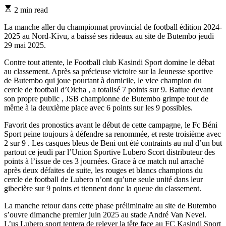
Estimated
2 min read
read
time
La manche aller du championnat provincial de football édition 2024-
2025 au Nord-Kivu, a baissé ses rideaux au site de Butembo jeudi
29 mai 2025.
Contre tout attente, le Football club Kasindi Sport domine le débat
au classement. Après sa précieuse victoire sur la Jeunesse sportive
de Butembo qui joue pourtant à domicile, le vice champion du
cercle de football d’Oicha , a totalisé 7 points sur 9. Battue devant
son propre public , JSB championne de Butembo grimpe tout de
même à la deuxième place avec 6 points sur les 9 possibles.
Favorit des pronostics avant le début de cette campagne, le Fc Béni
Sport peine toujours à défendre sa renommée, et reste troisième avec
2 sur 9 . Les casques bleus de Beni ont été contraints au nul d’un but
partout ce jeudi par l’Union Sportive Lubero Scort distributeur des
points à l’issue de ces 3 journées. Grace à ce match nul arraché
après deux défaites de suite, les rouges et blancs champions du
cercle de football de Lubero n’ont qu’une seule unité dans leur
gibecière sur 9 points et tiennent donc la queue du classement.
La manche retour dans cette phase préliminaire au site de Butembo
s’ouvre dimanche premier juin 2025 au stade André Van Nevel.
L’us Lubero sport tentera de relever la tête face au FC Kasindi Sport