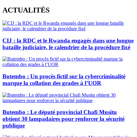
Skip
ACTUALITÉS
to
content
CIJ : la RDC et le Rwanda engagés dans une longue
bataille judiciaire, le calendrier de la procédure fixé
Butembo : Un procès fictif sur la cybercriminalité
marque la collation des grades à l’UOR
Butembo : Le député provincial Chafi Musitu
obtient 30 lampadaires pour renforcer la sécurité
publique