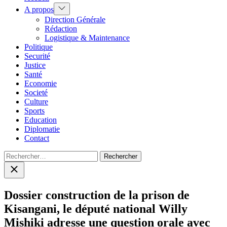
Show
A propos
sub
Direction Générale
menu
Rédaction
Logistique & Maintenance
Politique
Securité
Justice
Santé
Economie
Societé
Culture
Sports
Education
Diplomatie
Contact
Rechercher :
Close
search
Dossier construction de la prison de
Kisangani, le député national Willy
Mishiki adresse une question orale avec