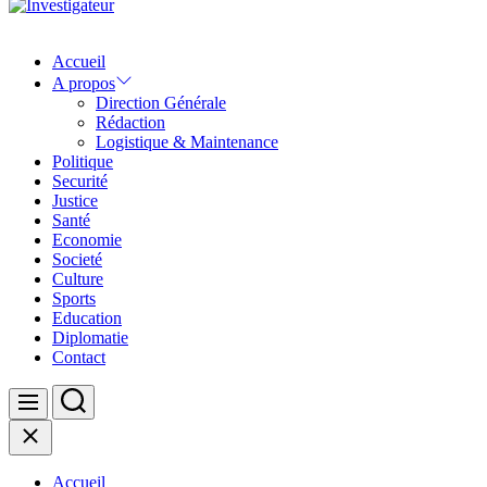
Investigateur
Accueil
A propos
Direction Générale
Rédaction
Logistique & Maintenance
Politique
Securité
Justice
Santé
Economie
Societé
Culture
Sports
Education
Diplomatie
Contact
Search
Menu
Close
Accueil