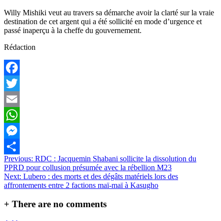
Willy Mishiki veut au travers sa démarche avoir la clarté sur la vraie
destination de cet argent qui a été sollicité en mode d’urgence et
passé inaperçu à la cheffe du gouvernement.
Rédaction
Facebook
Twitter
Email
WhatsApp
Messenger
Navigation
Previous:
RDC : Jacquemin Shabani sollicite la dissolution du
Partager
PPRD pour collusion présumée avec la rébellion M23
de
Next:
Lubero : des morts et des dégâts matériels lors des
l’article
affrontements entre 2 factions maï-maï à Kasugho
+
There are no comments