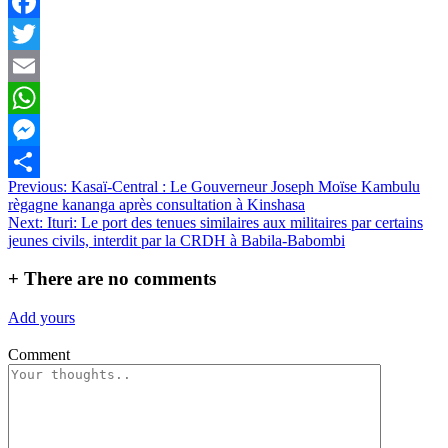
Facebook
Twitter
Email
WhatsApp
Messenger
Navigation
Previous:
Kasaï-Central : Le Gouverneur Joseph Moïse Kambulu
Partager
règagne kananga après consultation à Kinshasa
de
Next:
Ituri: Le port des tenues similaires aux militaires par certains
l’article
jeunes civils, interdit par la CRDH à Babila-Babombi
+
There are no comments
Add yours
Comment