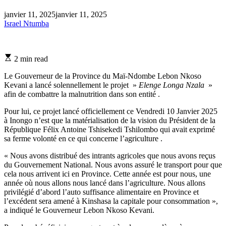
janvier 11, 2025
janvier 11, 2025
Israel Ntumba
Estimated
2 min read
read
time
Le Gouverneur de la Province du Maï-Ndombe Lebon Nkoso
Kevani a lancé solennellement le projet »
Elenge Longa Nzala
»
afin de combattre la malnutrition dans son entité .
Pour lui, ce projet lancé officiellement ce Vendredi 10 Janvier 2025
à Inongo n’est que la matérialisation de la vision du Président de la
République Félix Antoine Tshisekedi Tshilombo qui avait exprimé
sa ferme volonté en ce qui concerne l’agriculture .
« Nous avons distribué des intrants agricoles que nous avons reçus
du Gouvernement National. Nous avons assuré le transport pour que
cela nous arrivent ici en Province. Cette année est pour nous, une
année où nous allons nous lancé dans l’agriculture. Nous allons
privilégié d’abord l’auto suffisance alimentaire en Province et
l’excédent sera amené à Kinshasa la capitale pour consommation »,
a indiqué le Gouverneur Lebon Nkoso Kevani.