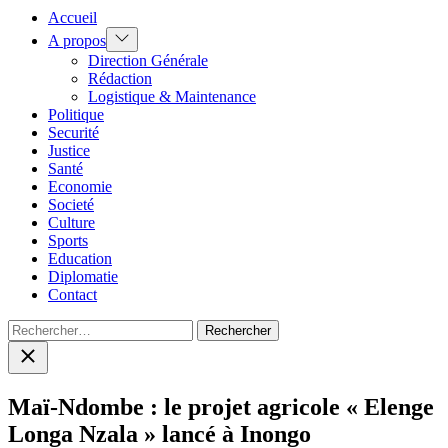
Accueil
Show
A propos
sub
Direction Générale
menu
Rédaction
Logistique & Maintenance
Politique
Securité
Justice
Santé
Economie
Societé
Culture
Sports
Education
Diplomatie
Contact
Rechercher :
Close
search
Maï-Ndombe : le projet agricole « Elenge
Longa Nzala » lancé à Inongo