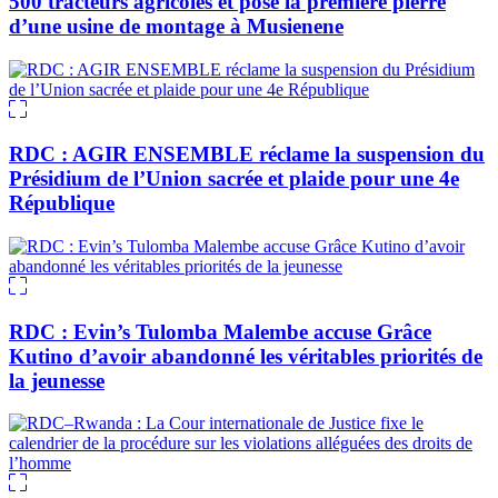
500 tracteurs agricoles et pose la première pierre
d’une usine de montage à Musienene
RDC : AGIR ENSEMBLE réclame la suspension du
Présidium de l’Union sacrée et plaide pour une 4e
République
RDC : Evin’s Tulomba Malembe accuse Grâce
Kutino d’avoir abandonné les véritables priorités de
la jeunesse