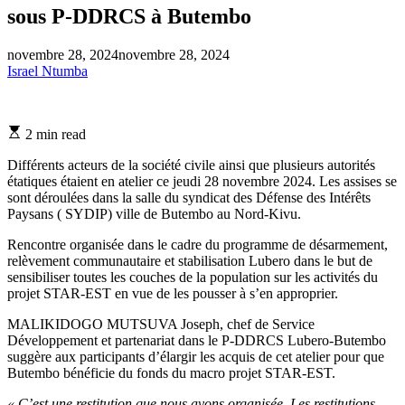
sous P-DDRCS à Butembo
novembre 28, 2024
novembre 28, 2024
Israel Ntumba
Estimated
2 min read
read
time
Différents acteurs de la société civile ainsi que plusieurs autorités
étatiques étaient en atelier ce jeudi 28 novembre 2024. Les assises se
sont déroulées dans la salle du syndicat des Défense des Intérêts
Paysans ( SYDIP) ville de Butembo au Nord-Kivu.
Rencontre organisée dans le cadre du programme de désarmement,
relèvement communautaire et stabilisation Lubero dans le but de
sensibiliser toutes les couches de la population sur les activités du
projet STAR-EST en vue de les pousser à s’en approprier.
MALIKIDOGO MUTSUVA Joseph, chef de Service
Développement et partenariat dans le P-DDRCS Lubero-Butembo
suggère aux participants d’élargir les acquis de cet atelier pour que
Butembo bénéficie du fonds du macro projet STAR-EST.
« C’est une restitution que nous avons organisée. Les restitutions