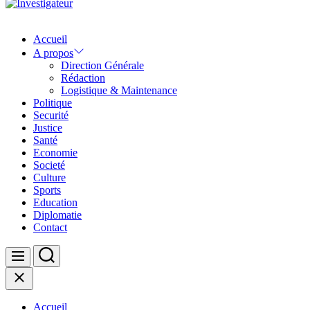
Investigateur
Accueil
A propos
Direction Générale
Rédaction
Logistique & Maintenance
Politique
Securité
Justice
Santé
Economie
Societé
Culture
Sports
Education
Diplomatie
Contact
Search
Menu
Close
Accueil