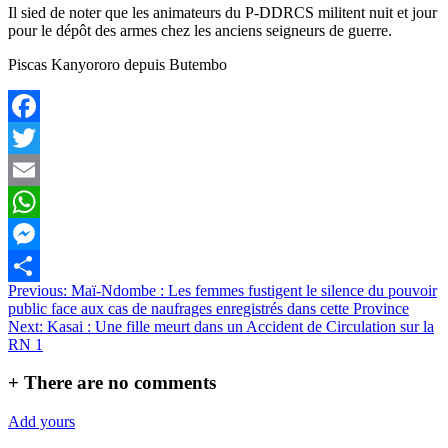
Il sied de noter que les animateurs du P-DDRCS militent nuit et jour
pour le dépôt des armes chez les anciens seigneurs de guerre.
Piscas Kanyororo depuis Butembo
Facebook
Twitter
Email
WhatsApp
Messenger
Navigation
Previous:
Maï-Ndombe : Les femmes fustigent le silence du pouvoir
Partager
public face aux cas de naufrages enregistrés dans cette Province
de
Next:
Kasai : Une fille meurt dans un Accident de Circulation sur la
l’article
RN 1
+
There are no comments
Add yours