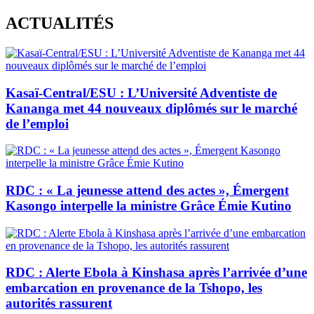
Skip
ACTUALITÉS
to
content
Kasaï-Central/ESU : L’Université Adventiste de
Kananga met 44 nouveaux diplômés sur le marché
de l’emploi
RDC : « La jeunesse attend des actes », Émergent
Kasongo interpelle la ministre Grâce Émie Kutino
RDC : Alerte Ebola à Kinshasa après l’arrivée d’une
embarcation en provenance de la Tshopo, les
autorités rassurent