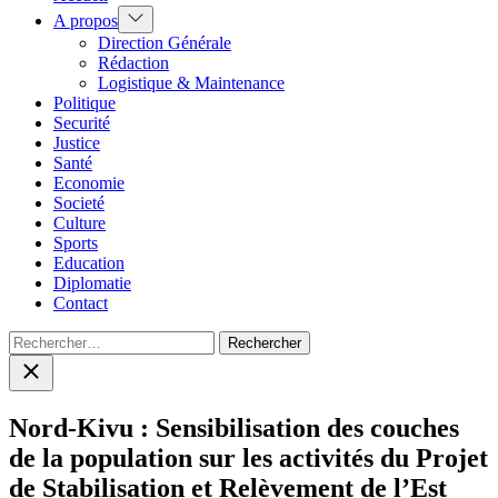
Show
A propos
sub
Direction Générale
menu
Rédaction
Logistique & Maintenance
Politique
Securité
Justice
Santé
Economie
Societé
Culture
Sports
Education
Diplomatie
Contact
Rechercher :
Close
search
Nord-Kivu : Sensibilisation des couches
de la population sur les activités du Projet
de Stabilisation et Relèvement de l’Est