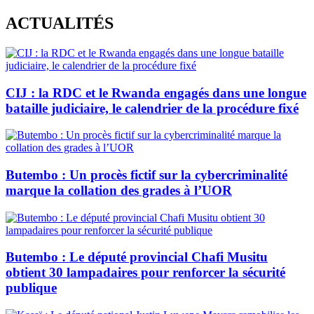
Skip
ACTUALITÉS
to
content
CIJ : la RDC et le Rwanda engagés dans une longue
bataille judiciaire, le calendrier de la procédure fixé
Butembo : Un procès fictif sur la cybercriminalité
marque la collation des grades à l’UOR
Butembo : Le député provincial Chafi Musitu
obtient 30 lampadaires pour renforcer la sécurité
publique