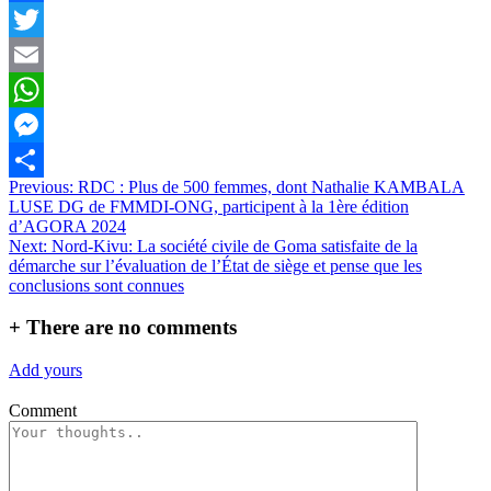
Facebook
Twitter
Email
WhatsApp
Messenger
Navigation
Previous:
RDC : Plus de 500 femmes, dont Nathalie KAMBALA
Partager
LUSE DG de FMMDI-ONG, participent à la 1ère édition
de
d’AGORA 2024
l’article
Next:
Nord-Kivu: La société civile de Goma satisfaite de la
démarche sur l’évaluation de l’État de siège et pense que les
conclusions sont connues
+
There are no comments
Add yours
Comment