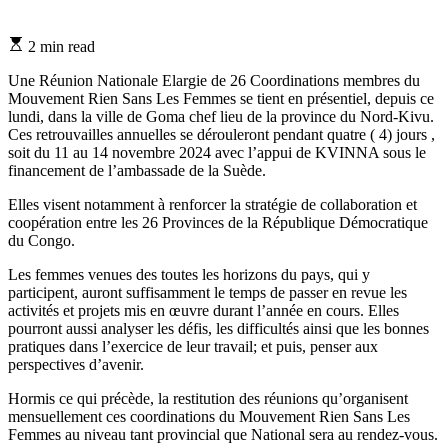
Estimated
2 min read
read
time
Une Réunion Nationale Elargie de 26 Coordinations membres du
Mouvement Rien Sans Les Femmes se tient en présentiel, depuis ce
lundi, dans la ville de Goma chef lieu de la province du Nord-Kivu.
Ces retrouvailles annuelles se dérouleront pendant quatre ( 4) jours ,
soit du 11 au 14 novembre 2024 avec l’appui de KVINNA sous le
financement de l’ambassade de la Suède.
Elles visent notamment à renforcer la stratégie de collaboration et
coopération entre les 26 Provinces de la République Démocratique
du Congo.
Les femmes venues des toutes les horizons du pays, qui y
participent, auront suffisamment le temps de passer en revue les
activités et projets mis en œuvre durant l’année en cours. Elles
pourront aussi analyser les défis, les difficultés ainsi que les bonnes
pratiques dans l’exercice de leur travail; et puis, penser aux
perspectives d’avenir.
Hormis ce qui précède, la restitution des réunions qu’organisent
mensuellement ces coordinations du Mouvement Rien Sans Les
Femmes au niveau tant provincial que National sera au rendez-vous.