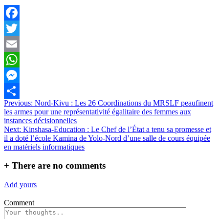
Facebook
Twitter
Email
WhatsApp
Messenger
Navigation
Previous:
Nord-Kivu : Les 26 Coordinations du MRSLF peaufinent
Partager
les armes pour une représentativité égalitaire des femmes aux
de
instances décisionnelles
l’article
Next:
Kinshasa-Education : Le Chef de l’État a tenu sa promesse et
il a doté l’école Kamina de Yolo-Nord d’une salle de cours équipée
en matériels informatiques
+
There are no comments
Add yours
Comment