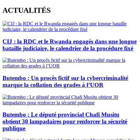
Skip
ACTUALITÉS
to
content
CIJ : la RDC et le Rwanda engagés dans une longue
bataille judiciaire, le calendrier de la procédure fixé
Butembo : Un procès fictif sur la cybercriminalité
marque la collation des grades à l’UOR
Butembo : Le député provincial Chafi Musitu
obtient 30 lampadaires pour renforcer la sécurité
publique