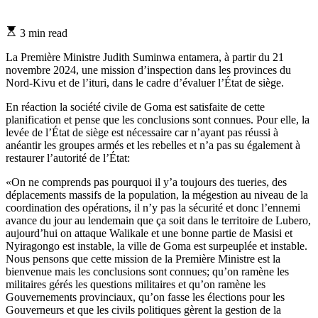
Estimated
3 min read
read
time
La Première Ministre Judith Suminwa entamera, à partir du 21
novembre 2024, une mission d’inspection dans les provinces du
Nord-Kivu et de l’ituri, dans le cadre d’évaluer l’État de siège.
En réaction la société civile de Goma est satisfaite de cette
planification et pense que les conclusions sont connues. Pour elle, la
levée de l’État de siège est nécessaire car n’ayant pas réussi à
anéantir les groupes armés et les rebelles et n’a pas su également à
restaurer l’autorité de l’État:
«On ne comprends pas pourquoi il y’a toujours des tueries, des
déplacements massifs de la population, la mégestion au niveau de la
coordination des opérations, il n’y pas la sécurité et donc l’ennemi
avance du jour au lendemain que ça soit dans le territoire de Lubero,
aujourd’hui on attaque Walikale et une bonne partie de Masisi et
Nyiragongo est instable, la ville de Goma est surpeuplée et instable.
Nous pensons que cette mission de la Première Ministre est la
bienvenue mais les conclusions sont connues; qu’on ramène les
militaires gérés les questions militaires et qu’on ramène les
Gouvernements provinciaux, qu’on fasse les élections pour les
Gouverneurs et que les civils politiques gèrent la gestion de la