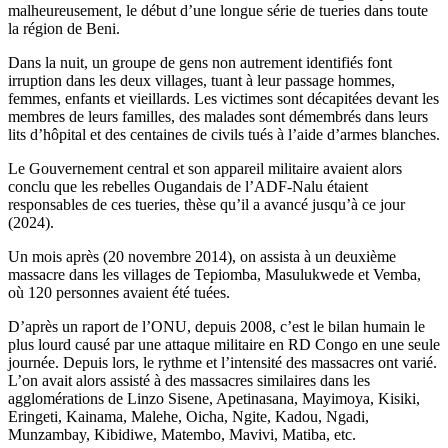
malheureusement, le début d’une longue série de tueries dans toute
la région de Beni.
Dans la nuit, un groupe de gens non autrement identifiés font
irruption dans les deux villages, tuant à leur passage hommes,
femmes, enfants et vieillards. Les victimes sont décapitées devant les
membres de leurs familles, des malades sont démembrés dans leurs
lits d’hôpital et des centaines de civils tués à l’aide d’armes blanches.
Le Gouvernement central et son appareil militaire avaient alors
conclu que les rebelles Ougandais de l’ADF-Nalu étaient
responsables de ces tueries, thèse qu’il a avancé jusqu’à ce jour
(2024).
Un mois après (20 novembre 2014), on assista à un deuxième
massacre dans les villages de Tepiomba, Masulukwede et Vemba,
où 120 personnes avaient été tuées.
D’après un raport de l’ONU, depuis 2008, c’est le bilan humain le
plus lourd causé par une attaque militaire en RD Congo en une seule
journée. Depuis lors, le rythme et l’intensité des massacres ont varié.
L’on avait alors assisté à des massacres similaires dans les
agglomérations de Linzo Sisene, Apetinasana, Mayimoya, Kisiki,
Eringeti, Kainama, Malehe, Oicha, Ngite, Kadou, Ngadi,
Munzambay, Kibidiwe, Matembo, Mavivi, Matiba, etc.