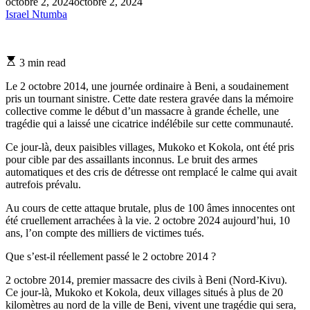
octobre 2, 2024
octobre 2, 2024
Israel Ntumba
Estimated
3 min read
read
time
Le 2 octobre 2014, une journée ordinaire à Beni, a soudainement
pris un tournant sinistre. Cette date restera gravée dans la mémoire
collective comme le début d’un massacre à grande échelle, une
tragédie qui a laissé une cicatrice indélébile sur cette communauté.
Ce jour-là, deux paisibles villages, Mukoko et Kokola, ont été pris
pour cible par des assaillants inconnus. Le bruit des armes
automatiques et des cris de détresse ont remplacé le calme qui avait
autrefois prévalu.
Au cours de cette attaque brutale, plus de 100 âmes innocentes ont
été cruellement arrachées à la vie. 2 octobre 2024 aujourd’hui, 10
ans, l’on compte des milliers de victimes tués.
Que s’est-il réellement passé le 2 octobre 2014 ?
2 octobre 2014, premier massacre des civils à Beni (Nord-Kivu).
Ce jour-là, Mukoko et Kokola, deux villages situés à plus de 20
kilomètres au nord de la ville de Beni, vivent une tragédie qui sera,