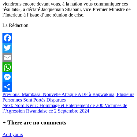
viendrons encore devant vous, à la nation vous communiquer ces
résultats», a déclaré Jacquemain Shabani, vice-Premier Ministre de
l’Interieur, à l’issue d’une réunion de crise.
La Rédaction
Facebook
Twitter
Email
WhatsApp
Messenger
Navigation
Previous:
Mambasa: Nouvelle Attaque ADF à Bapwakina, Plusieurs
Partager
Personnes Sont Portés Disparues
de
Next:
Nord-Kivu : Hommage et Enterrement de 200 Victimes de
l’article
l’Agression Rwandaise ce 2 Septembre 2024
+
There are no comments
Add yours