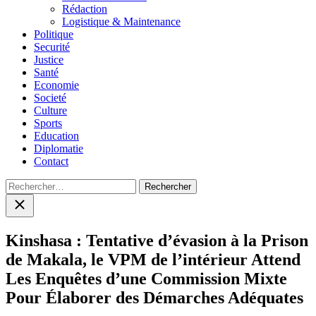
menu
Rédaction
Logistique & Maintenance
Politique
Securité
Justice
Santé
Economie
Societé
Culture
Sports
Education
Diplomatie
Contact
Rechercher :
Close
search
Kinshasa : Tentative d’évasion à la Prison
de Makala, le VPM de l’intérieur Attend
Les Enquêtes d’une Commission Mixte
Pour Élaborer des Démarches Adéquates