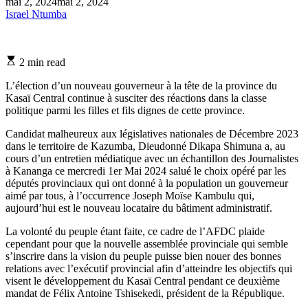
mai 2, 2024
mai 2, 2024
Israel Ntumba
Estimated
2 min read
read
time
L’élection d’un nouveau gouverneur à la tête de la province du
Kasaï Central continue à susciter des réactions dans la classe
politique parmi les filles et fils dignes de cette province.
Candidat malheureux aux législatives nationales de Décembre 2023
dans le territoire de Kazumba, Dieudonné Dikapa Shimuna a, au
cours d’un entretien médiatique avec un échantillon des Journalistes
à Kananga ce mercredi 1er Mai 2024 salué le choix opéré par les
députés provinciaux qui ont donné à la population un gouverneur
aimé par tous, à l’occurrence Joseph Moïse Kambulu qui,
aujourd’hui est le nouveau locataire du bâtiment administratif.
La volonté du peuple étant faite, ce cadre de l’AFDC plaide
cependant pour que la nouvelle assemblée provinciale qui semble
s’inscrire dans la vision du peuple puisse bien nouer des bonnes
relations avec l’exécutif provincial afin d’atteindre les objectifs qui
visent le développement du Kasaï Central pendant ce deuxième
mandat de Félix Antoine Tshisekedi, président de la République.