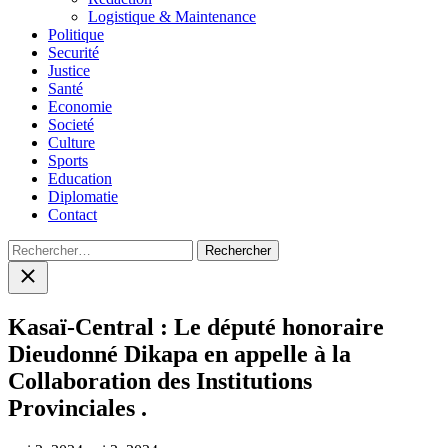
Logistique & Maintenance
Politique
Securité
Justice
Santé
Economie
Societé
Culture
Sports
Education
Diplomatie
Contact
Rechercher :
Close
search
Kasaï-Central : Le député honoraire
Dieudonné Dikapa en appelle à la
Collaboration des Institutions
Provinciales .