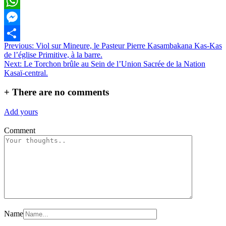
Email
WhatsApp
Messenger
Navigation
Previous:
Viol sur Mineure, le Pasteur Pierre Kasambakana Kas-Kas
Partager
de l’église Primitive, à la barre.
de
Next:
Le Torchon brûle au Sein de l’Union Sacrée de la Nation
l’article
Kasaï-central.
+
There are no comments
Add yours
Comment
Name