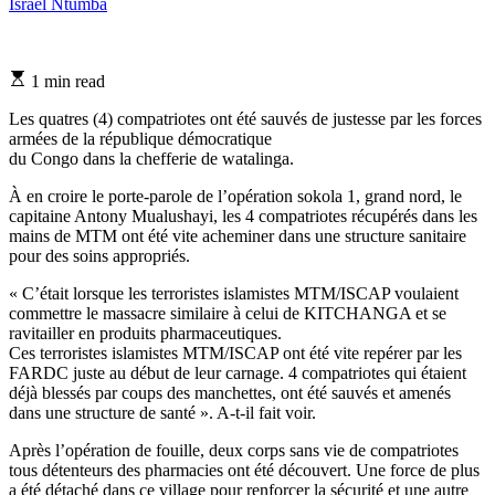
Israel Ntumba
Estimated
1 min read
read
time
Les quatres (4) compatriotes ont été sauvés de justesse par les forces
armées de la république démocratique
du Congo dans la chefferie de watalinga.
À en croire le porte-parole de l’opération sokola 1, grand nord, le
capitaine Antony Mualushayi, les 4 compatriotes récupérés dans les
mains de MTM ont été vite acheminer dans une structure sanitaire
pour des soins appropriés.
« C’était lorsque les terroristes islamistes MTM/ISCAP voulaient
commettre le massacre similaire à celui de KITCHANGA et se
ravitailler en produits pharmaceutiques.
Ces terroristes islamistes MTM/ISCAP ont été vite repérer par les
FARDC juste au début de leur carnage. 4 compatriotes qui étaient
déjà blessés par coups des manchettes, ont été sauvés et amenés
dans une structure de santé ». A-t-il fait voir.
Après l’opération de fouille, deux corps sans vie de compatriotes
tous détenteurs des pharmacies ont été découvert. Une force de plus
a été détaché dans ce village pour renforcer la sécurité et une autre