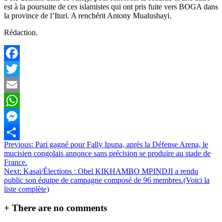
est à la poursuite de ces islamistes qui ont pris fuite vers BOGA dans
la province de l’Ituri. A renchérit Antony Mualushayi.
Rédaction.
Facebook
Twitter
Email
WhatsApp
Messenger
Navigation
Previous:
Pari gagné pour Fally Ipupa, après la Défense Arena, le
Partager
mucisien congolais annonce sans précision se produire au stade de
de
France.
l’article
Next:
Kasaï/Élections : Obel KIKHAMBO MPINDJI a rendu
public son équipe de campagne composé de 96 membres.(Voici la
liste complète)
+
There are no comments