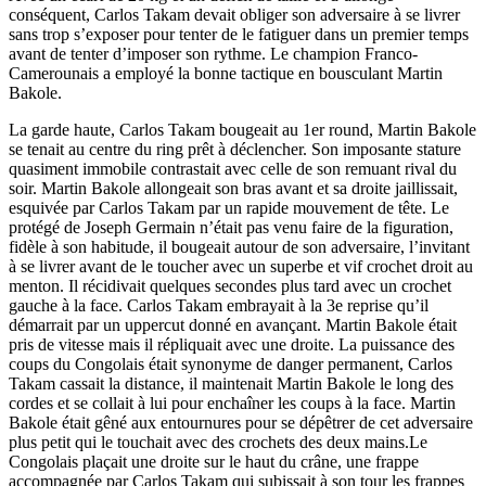
conséquent, Carlos Takam devait obliger son adversaire à se livrer
sans trop s’exposer pour tenter de le fatiguer dans un premier temps
avant de tenter d’imposer son rythme. Le champion Franco-
Camerounais a employé la bonne tactique en bousculant Martin
Bakole.
La garde haute, Carlos Takam bougeait au 1er round, Martin Bakole
se tenait au centre du ring prêt à déclencher. Son imposante stature
quasiment immobile contrastait avec celle de son remuant rival du
soir. Martin Bakole allongeait son bras avant et sa droite jaillissait,
esquivée par Carlos Takam par un rapide mouvement de tête. Le
protégé de Joseph Germain n’était pas venu faire de la figuration,
fidèle à son habitude, il bougeait autour de son adversaire, l’invitant
à se livrer avant de le toucher avec un superbe et vif crochet droit au
menton. Il récidivait quelques secondes plus tard avec un crochet
gauche à la face. Carlos Takam embrayait à la 3e reprise qu’il
démarrait par un uppercut donné en avançant. Martin Bakole était
pris de vitesse mais il répliquait avec une droite. La puissance des
coups du Congolais était synonyme de danger permanent, Carlos
Takam cassait la distance, il maintenait Martin Bakole le long des
cordes et se collait à lui pour enchaîner les coups à la face. Martin
Bakole était gêné aux entournures pour se dépêtrer de cet adversaire
plus petit qui le touchait avec des crochets des deux mains.Le
Congolais plaçait une droite sur le haut du crâne, une frappe
accompagnée par Carlos Takam qui subissait à son tour les frappes