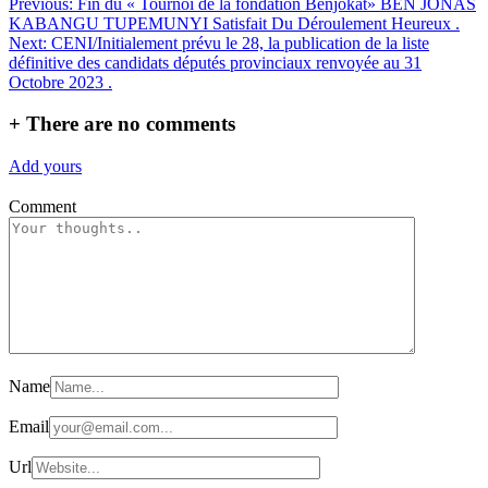
Navigation
Previous:
Fin du « Tournoi de la fondation Benjokat» BEN JONAS
Partager
KABANGU TUPEMUNYI Satisfait Du Déroulement Heureux .
de
Next:
CENI/Initialement prévu le 28, la publication de la liste
l’article
définitive des candidats députés provinciaux renvoyée au 31
Octobre 2023 .
+
There are no comments
Add yours
Comment
Name
Email
Url