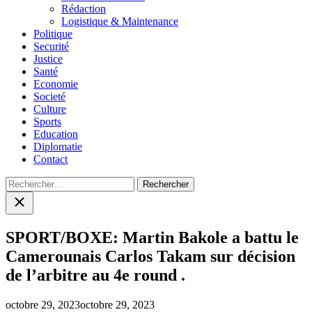
menu
Rédaction
Logistique & Maintenance
Politique
Securité
Justice
Santé
Economie
Societé
Culture
Sports
Education
Diplomatie
Contact
Rechercher :
Close
search
SPORT/BOXE: Martin Bakole a battu le
Camerounais Carlos Takam sur décision
de l’arbitre au 4e round .
octobre 29, 2023
octobre 29, 2023