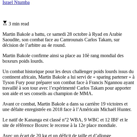
Israel Ntumba
Estimated
3 min read
read
time
Martin Bakole a battu, ce samedi 28 octobre à Ryad en Arabie
Saoudite, son combat face au Camrounais Carlos Takam, sur
décision de l’arbitre au 4e round.
Martin Bakole confirme ainsi sa place au 10è rang mondial des
boxeurs poids lourds.
Un combat historique pour les deux challenger poids lourds issus du
continent africain, Martin Bakole a lui servi de « sparing partener » à
Tyson Fury pour préparer son combat face à Francis Ngannou ayant
travaillé à son tour avec l’expérimenté Carlos Takam pour apporter
son aide et ses conseils au champion de MMA.
Avant ce combat, Martin Bakole a dans sa carrière 19 victoires et
une défaite enregistrée en 2018 face à l’Américain Michaël Hunter.
Le natif de Kananga est classé n°2 WBA, 9 WBC et 12 IBF et le
site de référence Boxrec le recense à la 12e place mondiale.
Avec un écart de 20 kg et un déficit de taille et d’allonge