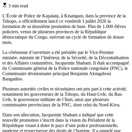
Estimated
3 min read
read
time
L’École de Police de Kapalata, à Kisangani, dans la province de la
Tshopo, a officiellement lancé ce vendredi 3 juillet 2026 la
formation de sa deuxième promotion de base. Plus de 1.000 élèves
policiers, venus de plusieurs provinces de la République
démocratique du Congo, suivront un cycle de formation de douze
mois.
La cérémonie d’ouverture a été présidée par le Vice-Premier
ministre, ministre de l’Intérieur, de la Sécurité, de la Décentralisation
et des Affaires coutumières, Jacquemin Shabani. Il était accompagné
du Commissaire général de la Police nationale congolaise (PNC), le
Commissaire divisionnaire principal Benjamin Alongaboni
Bangadiso.
Plusieurs autorités civiles et sécuritaires ont pris part à cette activité,
notamment les gouverneurs de la Tshopo, du Haut-Uele, du Bas-
Uele, le gouverneur militaire de l’Ituri, ainsi que plusieurs
commissaires provinciaux de la PNC, dont celui du Nord-Kivu.
Dans son allocution, Jacquemin Shabani a indiqué que cette
nouvelle promotion s’inscrit dans la vision du Président de la
République visant à doter le pays d’une police professionnelle,
moderne et respectueuse des droits de l’homme. Il a rappelé que