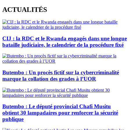
Skip
ACTUALITÉS
to
content
CIJ : la RDC et le Rwanda engagés dans une longue
bataille judiciaire, le calendrier de la procédure fixé
Butembo : Un procès fictif sur la cybercriminalité
marque la collation des grades à l’UOR
Butembo : Le député provincial Chafi Musitu
obtient 30 lampadaires pour renforcer la sécurité
publique