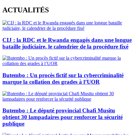
Skip
ACTUALITÉS
to
content
CIJ : la RDC et le Rwanda engagés dans une longue
bataille judiciaire, le calendrier de la procédure fixé
Butembo : Un procès fictif sur la cybercriminalité
marque la collation des grades à l’UOR
Butembo : Le député provincial Chafi Musitu
obtient 30 lampadaires pour renforcer la sécurité
publique