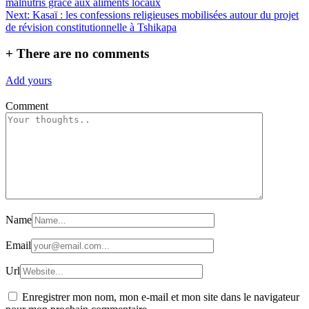
malnutris grâce aux aliments locaux
de
Next:
Kasaï : les confessions religieuses mobilisées autour du projet
l’article
de révision constitutionnelle à Tshikapa
+
There are no comments
Add yours
Comment
Name
Email
Url
Enregistrer mon nom, mon e-mail et mon site dans le navigateur