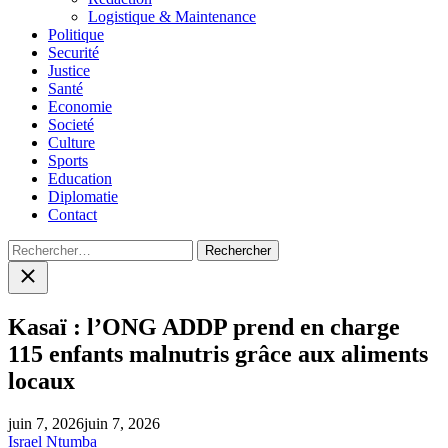
Logistique & Maintenance
Politique
Securité
Justice
Santé
Economie
Societé
Culture
Sports
Education
Diplomatie
Contact
Rechercher :
Close
search
Kasaï : l’ONG ADDP prend en charge
115 enfants malnutris grâce aux aliments
locaux
juin 7, 2026
juin 7, 2026
Israel Ntumba