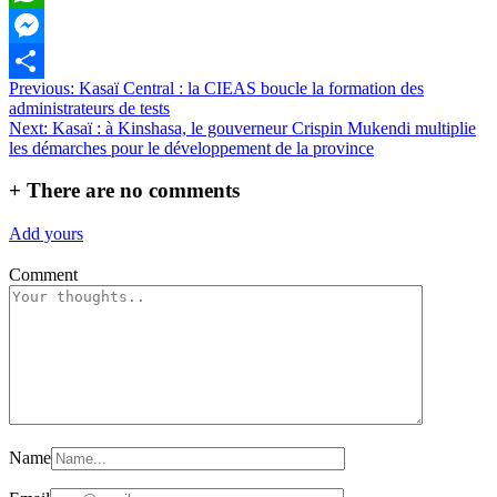
WhatsApp
Messenger
Navigation
Previous:
Kasaï Central : la CIEAS boucle la formation des
Partager
administrateurs de tests
de
Next:
Kasaï : à Kinshasa, le gouverneur Crispin Mukendi multiplie
l’article
les démarches pour le développement de la province
+
There are no comments
Add yours
Comment
Name