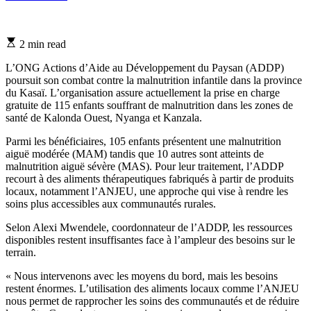
Estimated
2 min read
read
time
L’ONG Actions d’Aide au Développement du Paysan (ADDP)
poursuit son combat contre la malnutrition infantile dans la province
du Kasaï. L’organisation assure actuellement la prise en charge
gratuite de 115 enfants souffrant de malnutrition dans les zones de
santé de Kalonda Ouest, Nyanga et Kanzala.
Parmi les bénéficiaires, 105 enfants présentent une malnutrition
aiguë modérée (MAM) tandis que 10 autres sont atteints de
malnutrition aiguë sévère (MAS). Pour leur traitement, l’ADDP
recourt à des aliments thérapeutiques fabriqués à partir de produits
locaux, notamment l’ANJEU, une approche qui vise à rendre les
soins plus accessibles aux communautés rurales.
Selon Alexi Mwendele, coordonnateur de l’ADDP, les ressources
disponibles restent insuffisantes face à l’ampleur des besoins sur le
terrain.
« Nous intervenons avec les moyens du bord, mais les besoins
restent énormes. L’utilisation des aliments locaux comme l’ANJEU
nous permet de rapprocher les soins des communautés et de réduire