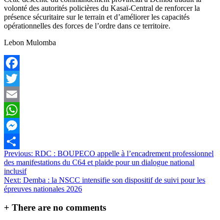
volonté des autorités policières du Kasaï-Central de renforcer la
présence sécuritaire sur le terrain et d’améliorer les capacités
opérationnelles des forces de l’ordre dans ce territoire.
Lebon Mulomba
Facebook
Twitter
Email
WhatsApp
Messenger
Navigation
Previous:
RDC : BOUPECO appelle à l’encadrement professionnel
Partager
des manifestations du C64 et plaide pour un dialogue national
de
inclusif
l’article
Next:
Demba : la NSCC intensifie son dispositif de suivi pour les
épreuves nationales 2026
+
There are no comments