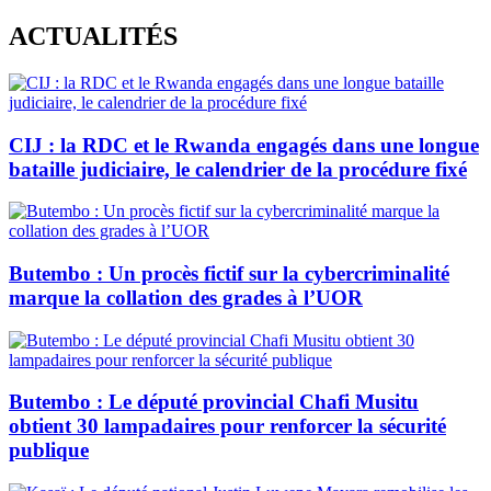
Skip
ACTUALITÉS
to
content
CIJ : la RDC et le Rwanda engagés dans une longue
bataille judiciaire, le calendrier de la procédure fixé
Butembo : Un procès fictif sur la cybercriminalité
marque la collation des grades à l’UOR
Butembo : Le député provincial Chafi Musitu
obtient 30 lampadaires pour renforcer la sécurité
publique