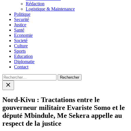
menu
Rédaction
Logistique & Maintenance
Politique
Securité
Justice
Santé
Economie
Societé
Culture
Sports
Education
Diplomatie
Contact
Rechercher :
Close
search
Nord-Kivu : Tractations entre le
gouverneur militaire Evariste Somo et le
député Mbindule, Me Sekera appelle au
respect de la justice