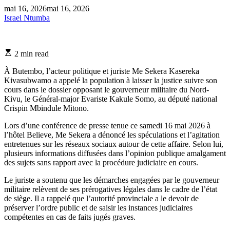
mai 16, 2026
mai 16, 2026
Israel Ntumba
Estimated
2 min read
read
time
À Butembo, l’acteur politique et juriste Me Sekera Kasereka
Kivasubwamo a appelé la population à laisser la justice suivre son
cours dans le dossier opposant le gouverneur militaire du Nord-
Kivu, le Général-major Evariste Kakule Somo, au député national
Crispin Mbindule Mitono.
Lors d’une conférence de presse tenue ce samedi 16 mai 2026 à
l’hôtel Believe, Me Sekera a dénoncé les spéculations et l’agitation
entretenues sur les réseaux sociaux autour de cette affaire. Selon lui,
plusieurs informations diffusées dans l’opinion publique amalgament
des sujets sans rapport avec la procédure judiciaire en cours.
Le juriste a soutenu que les démarches engagées par le gouverneur
militaire relèvent de ses prérogatives légales dans le cadre de l’état
de siège. Il a rappelé que l’autorité provinciale a le devoir de
préserver l’ordre public et de saisir les instances judiciaires
compétentes en cas de faits jugés graves.