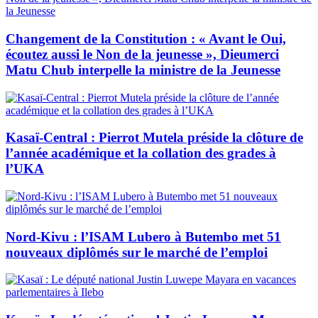
Changement de la Constitution : « Avant le Oui,
écoutez aussi le Non de la jeunesse », Dieumerci
Matu Chub interpelle la ministre de la Jeunesse
Kasaï-Central : Pierrot Mutela préside la clôture de
l’année académique et la collation des grades à
l’UKA
Nord-Kivu : l’ISAM Lubero à Butembo met 51
nouveaux diplômés sur le marché de l’emploi