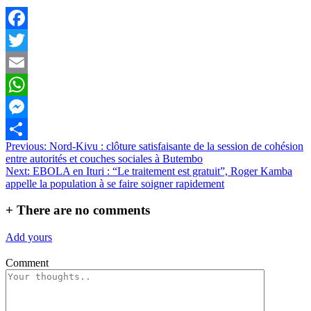
Facebook
Twitter
Email
WhatsApp
Messenger
Navigation
Previous:
Nord-Kivu : clôture satisfaisante de la session de cohésion
Partager
entre autorités et couches sociales à Butembo
de
Next:
EBOLA en Ituri : “Le traitement est gratuit”, Roger Kamba
l’article
appelle la population à se faire soigner rapidement
+
There are no comments
Add yours
Comment